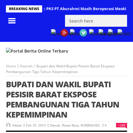
PKS PT Aburahmi Masih Beroperasi Meski Dipe
BREAKING NEWS
Home
Daerah
Bupati dan Wakil Bupati Pesisir Barat Ekspose
Pembangunan Tiga Tahun Kepemimpinan
BUPATI DAN WAKIL BUPATI
PESISIR BARAT EKSPOSE
PEMBANGUNAN TIGA TAHUN
KEPEMIMPINAN
LIKE
Admin
Feb 19, 2019
Daerah
,
Pesisir Barat
,
SUMBAGSEL
0