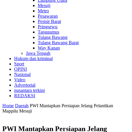
Lampung Utara
Mesuji
Metro
Pesawaran
Pesisir Barat
Pringsewu
Tanggamus
Tulang Bawang
Tulang Bawang Barat
Way Kanan
Jawa Tengah
Hukum dan kriminal
Sport
OPINI
Nasional
Video
Advertorial
nusantara terkini
REDAKSI
Home
Daerah
PWI Mantapkan Persiapan Jelang Pelantikan
Mappilu Mesuji
PWI Mantapkan Persiapan Jelang