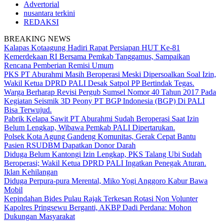
Advertorial
nusantara terkini
REDAKSI
BREAKING NEWS
Kalapas Kotaagung Hadiri Rapat Persiapan HUT Ke-81
Kemerdekaan RI Bersama Pemkab Tanggamus, Sampaikan
Rencana Pemberian Remisi Umum
PKS PT Aburahmi Masih Beroperasi Meski Dipersoalkan Soal Izin,
Wakil Ketua DPRD PALI Desak Satpol PP Bertindak Tegas.
Warga Berharap Revisi Pergub Sumsel Nomor 40 Tahun 2017 Pada
Kegiatan Seismik 3D Peony PT BGP Indonesia (BGP) Di PALI
Bisa Terwujud.
Pabrik Kelapa Sawit PT Aburahmi Sudah Beroperasi Saat Izin
Belum Lengkap, Wibawa Pemkab PALI Dipertarukan.
Polsek Kota Agung Gandeng Komunitas, Gerak Cepat Bantu
Pasien RSUDBM Dapatkan Donor Darah
Diduga Belum Kantongi Izin Lengkap, PKS Talang Ubi Sudah
Beroperasi; Wakil Ketua DPRD PALI Ingatkan Penegak Aturan.
Iklan Kehilangan
Diduga Perpura-pura Merental, Miko Yogi Anggoro Kabur Bawa
Mobil
Kepindahan Bides Pulau Rajak Terkesan Rotasi Non Volunter
Kapolres Pringsewu Berganti, AKBP Dadi Perdana: Mohon
Dukungan Masyarakat