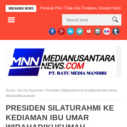
 Sudah Beroperasi, Pemkab PALI Tidak Ada Tindakan, Disebut Netizen” Mac
BREAKING NEWS
Home
Berita Nasional
Presiden Silaturahmi ke Kediaman Ibu Umar
Wirahadikusumah
PRESIDEN SILATURAHMI KE
KEDIAMAN IBU UMAR