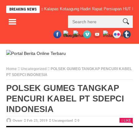
Kalapas Kotaagung Hadiri Rapat Persiapan HUT 
BREAKING NEWS
Home
Uncategorized
POLSEK GUMEG TANGKAP PENCURI KABEL
PT SDEPCI INDONESIA
POLSEK GUMEG TANGKAP
PENCURI KABEL PT SDEPCI
INDONESIA
Owner
Feb 23, 2019
Uncategorized
0
LIKE