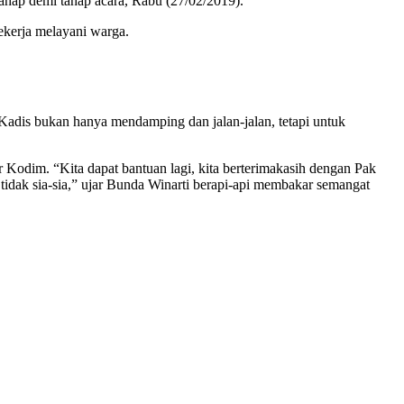
ahap demi tahap acara, Rabu (27/02/2019).
ekerja melayani warga.
 Kadis bukan hanya mendamping dan jalan-jalan, tetapi untuk
 Kodim. “Kita dapat bantuan lagi, kita berterimakasih dengan Pak
 tidak sia-sia,” ujar Bunda Winarti berapi-api membakar semangat