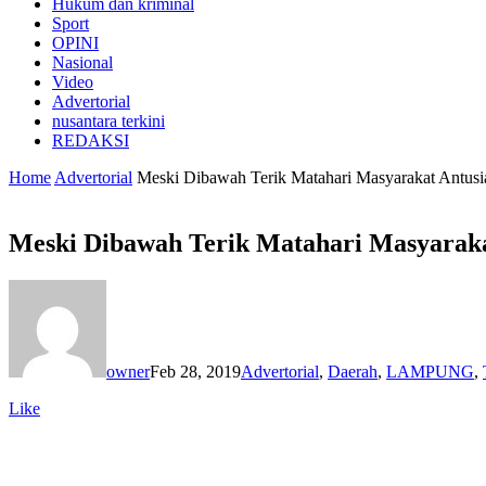
Hukum dan kriminal
Sport
OPINI
Nasional
Video
Advertorial
nusantara terkini
REDAKSI
Home
Advertorial
Meski Dibawah Terik Matahari Masyarakat Antus
Meski Dibawah Terik Matahari Masyaraka
owner
Feb 28, 2019
Advertorial
,
Daerah
,
LAMPUNG
,
Like