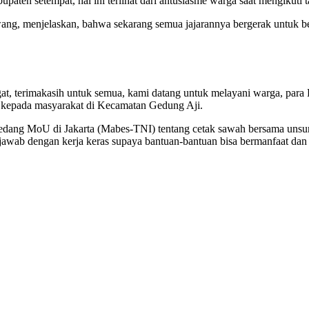
n setempat, hal ini terlihat dari antusiasme warga saat mengikuti t
wang, menjelaskan, bahwa sekarang semua jajarannya bergerak untuk b
gat, terimakasih untuk semua, kami datang untuk melayani warga, para
ti kepada masyarakat di Kecamatan Gedung Aji.
 sedang MoU di Jakarta (Mabes-TNI) tentang cetak sawah bersama unsur
ta jawab dengan kerja keras supaya bantuan-bantuan bisa bermanfaat dan