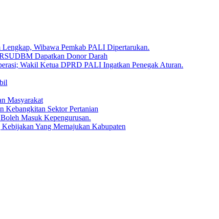
um Lengkap, Wibawa Pemkab PALI Dipertarukan.
en RSUDBM Dapatkan Donor Darah
erasi; Wakil Ketua DPRD PALI Ingatkan Penegak Aturan.
bil
an Masyarakat
n Kebangkitan Sektor Pertanian
 Boleh Masuk Kepengurusan.
g Kebijakan Yang Memajukan Kabupaten