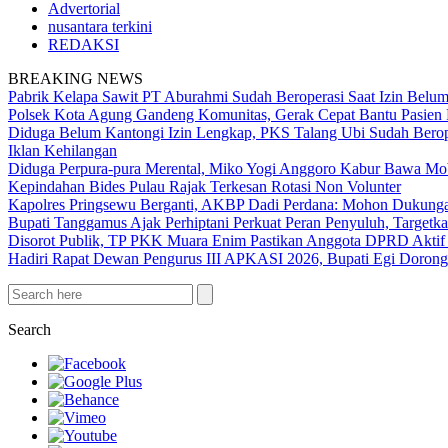
Advertorial
nusantara terkini
REDAKSI
BREAKING NEWS
Pabrik Kelapa Sawit PT Aburahmi Sudah Beroperasi Saat Izin Bel
Polsek Kota Agung Gandeng Komunitas, Gerak Cepat Bantu Pasi
Diduga Belum Kantongi Izin Lengkap, PKS Talang Ubi Sudah Berop
Iklan Kehilangan
Diduga Perpura-pura Merental, Miko Yogi Anggoro Kabur Bawa Mo
Kepindahan Bides Pulau Rajak Terkesan Rotasi Non Volunter
Kapolres Pringsewu Berganti, AKBP Dadi Perdana: Mohon Dukung
Bupati Tanggamus Ajak Perhiptani Perkuat Peran Penyuluh, Targetka
Disorot Publik, TP PKK Muara Enim Pastikan Anggota DPRD Aktif
Hadiri Rapat Dewan Pengurus III APKASI 2026, Bupati Egi Doron
Search