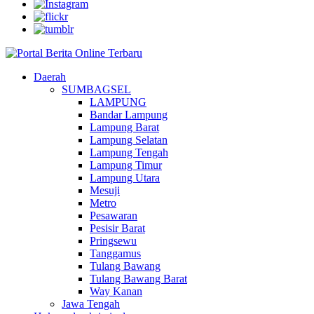
Daerah
SUMBAGSEL
LAMPUNG
Bandar Lampung
Lampung Barat
Lampung Selatan
Lampung Tengah
Lampung Timur
Lampung Utara
Mesuji
Metro
Pesawaran
Pesisir Barat
Pringsewu
Tanggamus
Tulang Bawang
Tulang Bawang Barat
Way Kanan
Jawa Tengah