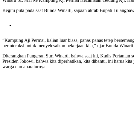
Winarti SE MH ke Kampung Aji Permai Kecamatan Gedung Aji, Kabupate
Begitu pula pada saat Bunda Winarti, sapaan akrab Bupati Tulangba
“Kampung Aji Permai, kalian luar biasa, panas-panas tetep berseman
berinteraksi untuk menyelesaikan pekerjaan kita,” ujar Bunda Winar
Diterangkan Pangeran Suri Winarti, bahwa saat ini, Kadis Pertanian
Presiden Jokowi, bahwa kita diperhatikan, kita dibantu, ini harus ki
warga dan aparaturnya.