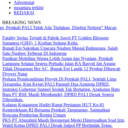
Advertorial
nusantara terkini
REDAKSI
BREAKING NEWS
Pemkab PALI Tidak Ada Tindakan, Disebut Netizen” Macan Ompong”
Fatality Serius Terjadi di Pabrik Sawit PT Golden Blossom
Sumatera (GBS), 1 Korban Sedang Kritis.
Bupati Egi Saksikan Upacara Ngaben Massal Balinuraga, Salah
Satu Ngaben Terbesar Di Indonesia
Pastikan Mobilitas Warga Lebih Aman dan Nyaman, Pemkab
Lampung Selatan Segera Perbaiki Jalan RA Basyid Jati Agung
Tidak Diruangan Ber AC, Bupati Egi Lantik 12 Pejabat Dibawah
Flyover Natar
Perkara Pengkondisian Proyek Di Pemkab PALI, Setelah Lima
Tersangka, Kini Kejari PALI Panggil Dua Anggota DPRD.
Instruksi Gubernur Sumsel Seolah Tak Bertaring, Angkutan Batu
Bara PT BSE Masih Membandel, DPRD PALI Desak Segera
Dihentikan.
Kalapas Kotaagung Hadiri Rapat Persiapan HUT Ke-81
Kemerdekaan RI Bersama Pemkab Tanggamus, Sampaikan
Rencana Pemberian Remisi Umum
PKS PT Aburahmi Masih Beroperasi Meski Dipersoalkan Soal Izin,
Wakil Ketua DPRD PALI Desak Satpol PP Bertindak Tegas.
Warga Berharap Revisi Pergub Sumsel Nomor 40 Tahun 2017 Pada