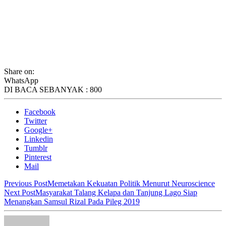
Share on:
WhatsApp
DI BACA SEBANYAK :
800
Facebook
Twitter
Google+
Linkedin
Tumblr
Pinterest
Mail
Previous Post
Memetakan Kekuatan Politik Menurut Neuroscience
Next Post
Masyarakat Talang Kelapa dan Tanjung Lago Siap
Menangkan Samsul Rizal Pada Pileg 2019