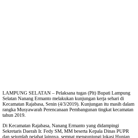
LAMPUNG SELATAN – Pelaksana tugas (Plt) Bupati Lampung
Selatan Nanang Ermanto melakukan kunjungan kerja sehari di
Kecamatan Rajabasa, Senin (4/3/2019). Kunjungan itu masih dalam
rangka Musyawarah Perencanaan Pembangunan tingkat kecamatan
tahun 2019.
Di Kecamatan Rajabasa, Nanang Ermanto yang didampingi
Sekretaris Daerah Ir. Fedy SM, MM beserta Kepala Dinas PUPR
dan sejumlah pejabat lainnya, sempat mengunjungi lokasi Hunian
Sementara (Huntara) yang berada di belakang SMA Negri 1 Kunjir,