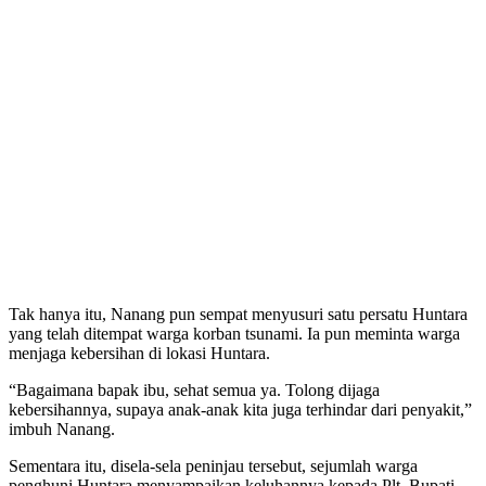
Tak hanya itu, Nanang pun sempat menyusuri satu persatu Huntara
yang telah ditempat warga korban tsunami. Ia pun meminta warga
menjaga kebersihan di lokasi Huntara.
“Bagaimana bapak ibu, sehat semua ya. Tolong dijaga
kebersihannya, supaya anak-anak kita juga terhindar dari penyakit,”
imbuh Nanang.
Sementara itu, disela-sela peninjau tersebut, sejumlah warga
penghuni Huntara menyampaikan keluhannya kepada Plt. Bupati
Lampung Selatan. Mereka mengeluhkan adanya kebocoran dan