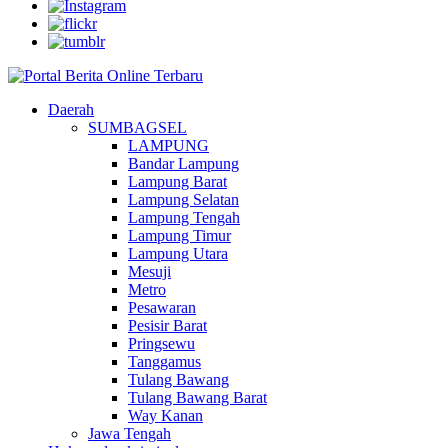
Daerah
SUMBAGSEL
LAMPUNG
Bandar Lampung
Lampung Barat
Lampung Selatan
Lampung Tengah
Lampung Timur
Lampung Utara
Mesuji
Metro
Pesawaran
Pesisir Barat
Pringsewu
Tanggamus
Tulang Bawang
Tulang Bawang Barat
Way Kanan
Jawa Tengah