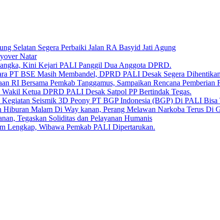
g Selatan Segera Perbaiki Jalan RA Basyid Jati Agung
yover Natar
sangka, Kini Kejari PALI Panggil Dua Anggota DPRD.
u Bara PT BSE Masih Membandel, DPRD PALI Desak Segera Dihentikan
kaan RI Bersama Pemkab Tanggamus, Sampaikan Rencana Pemberian
, Wakil Ketua DPRD PALI Desak Satpol PP Bertindak Tegas.
 Kegiatan Seismik 3D Peony PT BGP Indonesia (BGP) Di PALI Bisa 
 Hiburan Malam Di Way kanan, Perang Melawan Narkoba Terus Di 
an, Tegaskan Soliditas dan Pelayanan Humanis
lum Lengkap, Wibawa Pemkab PALI Dipertarukan.