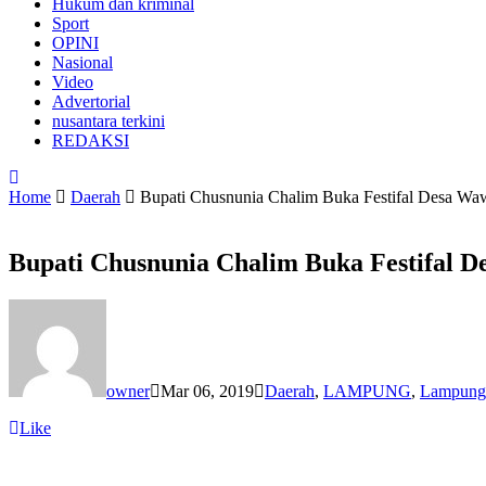
Hukum dan kriminal
Sport
OPINI
Nasional
Video
Advertorial
nusantara terkini
REDAKSI
Home
Daerah
Bupati Chusnunia Chalim Buka Festifal Desa 
Bupati Chusnunia Chalim Buka Festifal
owner
Mar 06, 2019
Daerah
,
LAMPUNG
,
Lampung
Like