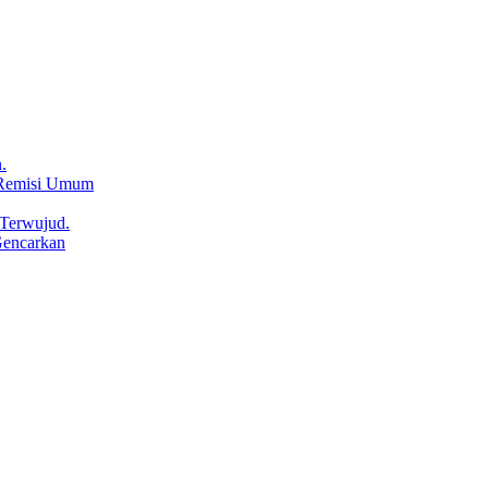
.
 Remisi Umum
Terwujud.
Gencarkan