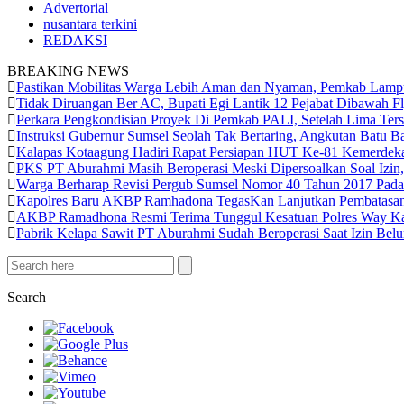
Advertorial
nusantara terkini
REDAKSI
BREAKING NEWS
Pastikan Mobilitas Warga Lebih Aman dan Nyaman, Pemkab Lampun
Tidak Diruangan Ber AC, Bupati Egi Lantik 12 Pejabat Dibawah Fl
Perkara Pengkondisian Proyek Di Pemkab PALI, Setelah Lima Ter
Instruksi Gubernur Sumsel Seolah Tak Bertaring, Angkutan Bat
Kalapas Kotaagung Hadiri Rapat Persiapan HUT Ke-81 Kemerde
PKS PT Aburahmi Masih Beroperasi Meski Dipersoalkan Soal Izin
Warga Berharap Revisi Pergub Sumsel Nomor 40 Tahun 2017 Pada
Kapolres Baru AKBP Ramhadona TegasKan Lanjutkan Pembatasan
AKBP Ramadhona Resmi Terima Tunggul Kesatuan Polres Way Kan
Pabrik Kelapa Sawit PT Aburahmi Sudah Beroperasi Saat Izin Be
Search