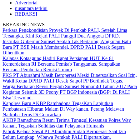
Advertorial
nusantara terkini
REDAKSI
BREAKING NEWS
Perkara Pengkondisian Proyek Di Pemkab PALI, Setelah Lima
Tersangka, Kini Kejari PALI Panggil Dua Anggota DPRD.
Instruksi Gubernur Sumsel Seolah Tak Bertaring, Angkutan Batu
Bara PT BSE Masih Membandel, DPRD PALI Desak Segera
Dihentikan.
Kalapas Kotaagung Hadiri Rapat Persiapan HUT Ke-81
Kemerdekaan RI Bersama Pemkab Tanggamus, Sampaikan
Rencana Pemberian Remisi Umum
PKS PT Aburahmi Masih Beroperasi Meski Dipersoalkan Soal Izin,
Wakil Ketua DPRD PALI Desak Satpol PP Bertindak Tegas.
Warga Berharap Revisi Pergub Sumsel Nomor 40 Tahun 2017 Pada
Kegiatan Seismik 3D Peony PT BGP Indonesia (BGP) Di PALI
Bisa Terwujud.
Kapolres Baru AKBP Ramhadona TegasKan Lanjutkan
Pembatasan Hiburan Malam Di Way kanan, Perang Melawan
Narkoba Terus Di Gencarkan
AKBP Ramadhona Resmi Terima Tunggul Kesatuan Polres Way
Kanan, Tegaskan Soliditas dan Pelayanan Humanis
Pabrik Kelapa Sawit PT Aburahmi Sudah Beroperasi Saat Izin
Belum Lengkap, Wibawa Pemkab PALI Dipertarukan.