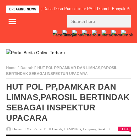
Dana Desa Purun Timur PALI Disorot, Banyak Pos-P
BREAKING NEWS
Home
Daerah
HUT POL PP,DAMKAR DAN LIMNAS,PAROSIL
BERTINDAK SEBAGAI INSPEKTUR UPACARA
HUT POL PP,DAMKAR DAN
LIMNAS,PAROSIL BERTINDAK
SEBAGAI INSPEKTUR
UPACARA
Owner
Mar 27, 2019
Daerah
,
LAMPUNG
,
Lampung Barat
0
LIKE