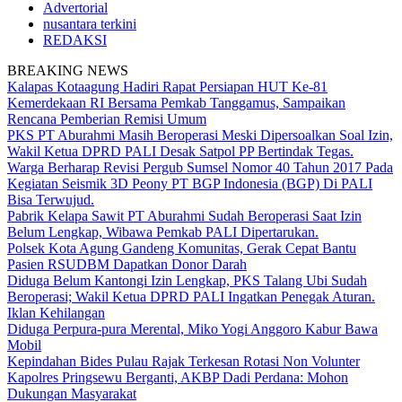
Advertorial
nusantara terkini
REDAKSI
BREAKING NEWS
Kalapas Kotaagung Hadiri Rapat Persiapan HUT Ke-81
Kemerdekaan RI Bersama Pemkab Tanggamus, Sampaikan
Rencana Pemberian Remisi Umum
PKS PT Aburahmi Masih Beroperasi Meski Dipersoalkan Soal Izin,
Wakil Ketua DPRD PALI Desak Satpol PP Bertindak Tegas.
Warga Berharap Revisi Pergub Sumsel Nomor 40 Tahun 2017 Pada
Kegiatan Seismik 3D Peony PT BGP Indonesia (BGP) Di PALI
Bisa Terwujud.
Pabrik Kelapa Sawit PT Aburahmi Sudah Beroperasi Saat Izin
Belum Lengkap, Wibawa Pemkab PALI Dipertarukan.
Polsek Kota Agung Gandeng Komunitas, Gerak Cepat Bantu
Pasien RSUDBM Dapatkan Donor Darah
Diduga Belum Kantongi Izin Lengkap, PKS Talang Ubi Sudah
Beroperasi; Wakil Ketua DPRD PALI Ingatkan Penegak Aturan.
Iklan Kehilangan
Diduga Perpura-pura Merental, Miko Yogi Anggoro Kabur Bawa
Mobil
Kepindahan Bides Pulau Rajak Terkesan Rotasi Non Volunter
Kapolres Pringsewu Berganti, AKBP Dadi Perdana: Mohon
Dukungan Masyarakat