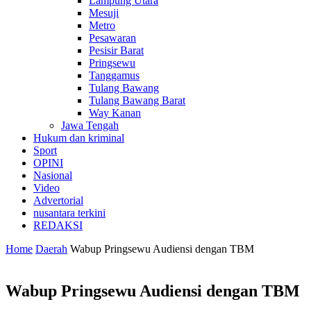
Lampung Utara
Mesuji
Metro
Pesawaran
Pesisir Barat
Pringsewu
Tanggamus
Tulang Bawang
Tulang Bawang Barat
Way Kanan
Jawa Tengah
Hukum dan kriminal
Sport
OPINI
Nasional
Video
Advertorial
nusantara terkini
REDAKSI
Home
Daerah
Wabup Pringsewu Audiensi dengan TBM
Wabup Pringsewu Audiensi dengan TBM