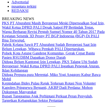
Advertorial
nusantara terkini
REDAKSI
BREAKING NEWS
PKS PT Aburahmi Masih Beroperasi Meski Dipersoalkan Soal Izin,
Wakil Ketua DPRD PALI Desak Satpol PP Bertindak Tegas.
Warga Berharap Revisi Pergub Sumsel Nomor 40 Tahun 2017 Pada
Kegiatan Seismik 3D Peony PT BGP Indonesia (BGP) Di PALI
Bisa Terwujud.
Pabrik Kelapa Sawit PT Aburahmi Sudah Beroperasi Saat Izin
Belum Lengkap, Wibawa Pemkab PALI Dipertarukan.
Polsek Kota Agung Gandeng Komunitas, Gerak Cepat Bantu
Pasien RSUDBM Dapatkan Donor Darah
Diduga Belum Kantongi Izin Lengkap, PKS Talang Ubi Sudah
Beroperasi; Wakil Ketua DPRD PALI Ingatkan Penegak Aturan.
Iklan Kehilangan
Diduga Perpura-pura Merental, Miko Yogi Anggoro Kabur Bawa
Mobil
Kepindahan Bides Pulau Rajak Terkesan Rotasi Non Volunter
Kapolres Pringsewu Berganti, AKBP Dadi Perdana: Mohon
Dukungan Masyarakat
Bupati Tanggamus Ajak Perhiptani Perkuat Peran Penyuluh,
Targetkan Kebangkitan Sektor Pertanian