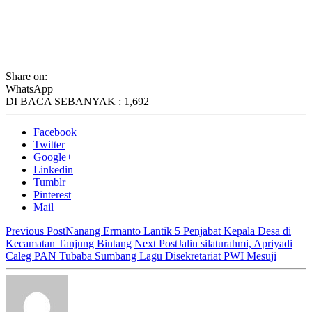
Share on:
WhatsApp
DI BACA SEBANYAK :
1,692
Facebook
Twitter
Google+
Linkedin
Tumblr
Pinterest
Mail
Previous Post
Nanang Ermanto Lantik 5 Penjabat Kepala Desa di
Kecamatan Tanjung Bintang
Next Post
Jalin silaturahmi, Apriyadi
Caleg PAN Tubaba Sumbang Lagu Disekretariat PWI Mesuji