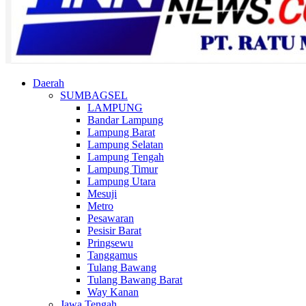
Daerah
SUMBAGSEL
LAMPUNG
Bandar Lampung
Lampung Barat
Lampung Selatan
Lampung Tengah
Lampung Timur
Lampung Utara
Mesuji
Metro
Pesawaran
Pesisir Barat
Pringsewu
Tanggamus
Tulang Bawang
Tulang Bawang Barat
Way Kanan
Jawa Tengah