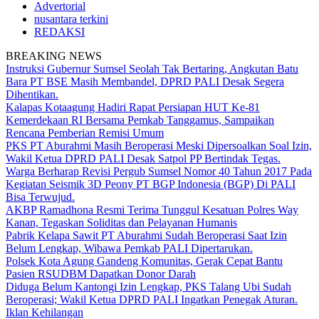
Advertorial
nusantara terkini
REDAKSI
BREAKING NEWS
Instruksi Gubernur Sumsel Seolah Tak Bertaring, Angkutan Batu
Bara PT BSE Masih Membandel, DPRD PALI Desak Segera
Dihentikan.
Kalapas Kotaagung Hadiri Rapat Persiapan HUT Ke-81
Kemerdekaan RI Bersama Pemkab Tanggamus, Sampaikan
Rencana Pemberian Remisi Umum
PKS PT Aburahmi Masih Beroperasi Meski Dipersoalkan Soal Izin,
Wakil Ketua DPRD PALI Desak Satpol PP Bertindak Tegas.
Warga Berharap Revisi Pergub Sumsel Nomor 40 Tahun 2017 Pada
Kegiatan Seismik 3D Peony PT BGP Indonesia (BGP) Di PALI
Bisa Terwujud.
AKBP Ramadhona Resmi Terima Tunggul Kesatuan Polres Way
Kanan, Tegaskan Soliditas dan Pelayanan Humanis
Pabrik Kelapa Sawit PT Aburahmi Sudah Beroperasi Saat Izin
Belum Lengkap, Wibawa Pemkab PALI Dipertarukan.
Polsek Kota Agung Gandeng Komunitas, Gerak Cepat Bantu
Pasien RSUDBM Dapatkan Donor Darah
Diduga Belum Kantongi Izin Lengkap, PKS Talang Ubi Sudah
Beroperasi; Wakil Ketua DPRD PALI Ingatkan Penegak Aturan.
Iklan Kehilangan