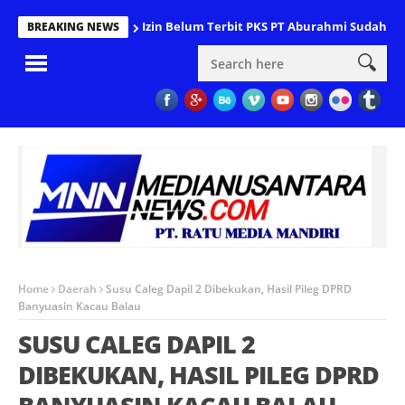
Izin Belum Terbit PKS PT Aburahmi Sudah B
BREAKING NEWS
Home
Daerah
Susu Caleg Dapil 2 Dibekukan, Hasil Pileg DPRD
Banyuasin Kacau Balau
SUSU CALEG DAPIL 2
DIBEKUKAN, HASIL PILEG DPRD