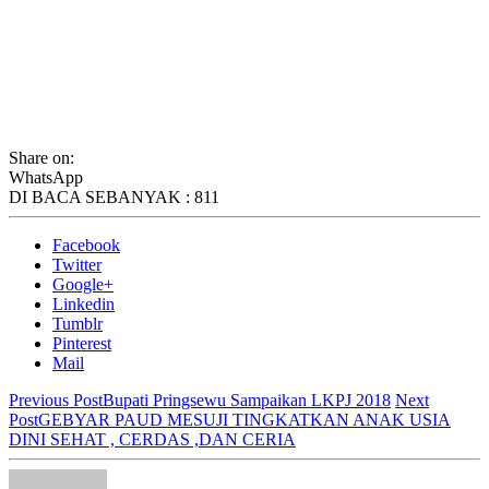
Share on:
WhatsApp
DI BACA SEBANYAK :
811
Facebook
Twitter
Google+
Linkedin
Tumblr
Pinterest
Mail
Previous Post
Bupati Pringsewu Sampaikan LKPJ 2018
Next
Post
GEBYAR PAUD MESUJI TINGKATKAN ANAK USIA
DINI SEHAT , CERDAS ,DAN CERIA