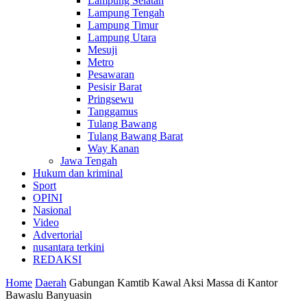
Lampung Selatan
Lampung Tengah
Lampung Timur
Lampung Utara
Mesuji
Metro
Pesawaran
Pesisir Barat
Pringsewu
Tanggamus
Tulang Bawang
Tulang Bawang Barat
Way Kanan
Jawa Tengah
Hukum dan kriminal
Sport
OPINI
Nasional
Video
Advertorial
nusantara terkini
REDAKSI
Home
Daerah
Gabungan Kamtib Kawal Aksi Massa di Kantor
Bawaslu Banyuasin