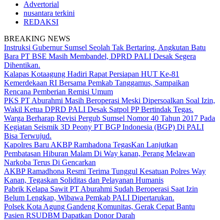
Advertorial
nusantara terkini
REDAKSI
BREAKING NEWS
Instruksi Gubernur Sumsel Seolah Tak Bertaring, Angkutan Batu
Bara PT BSE Masih Membandel, DPRD PALI Desak Segera
Dihentikan.
Kalapas Kotaagung Hadiri Rapat Persiapan HUT Ke-81
Kemerdekaan RI Bersama Pemkab Tanggamus, Sampaikan
Rencana Pemberian Remisi Umum
PKS PT Aburahmi Masih Beroperasi Meski Dipersoalkan Soal Izin,
Wakil Ketua DPRD PALI Desak Satpol PP Bertindak Tegas.
Warga Berharap Revisi Pergub Sumsel Nomor 40 Tahun 2017 Pada
Kegiatan Seismik 3D Peony PT BGP Indonesia (BGP) Di PALI
Bisa Terwujud.
Kapolres Baru AKBP Ramhadona TegasKan Lanjutkan
Pembatasan Hiburan Malam Di Way kanan, Perang Melawan
Narkoba Terus Di Gencarkan
AKBP Ramadhona Resmi Terima Tunggul Kesatuan Polres Way
Kanan, Tegaskan Soliditas dan Pelayanan Humanis
Pabrik Kelapa Sawit PT Aburahmi Sudah Beroperasi Saat Izin
Belum Lengkap, Wibawa Pemkab PALI Dipertarukan.
Polsek Kota Agung Gandeng Komunitas, Gerak Cepat Bantu
Pasien RSUDBM Dapatkan Donor Darah