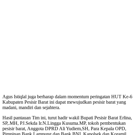
Agus Istiqlal juga berharap dalam momentum peringatan HUT Ke-6
Kabupaten Pesisir Barat ini dapat mewujudkan pesisir barat yang
madani, mandiri dan sejahtera.
Hasil pantauan Tim ini, turut hadir wakil Bupati Pesisir Barat Erlina,
SP,.MH, PJ.Sekda Ir.N.Lingga Kusuma.MP, tokoh pembentukan
pesisir barat, Anggota DPRD Ali Yudiem,SH, Para Kepala OPD,
Pimpinan Bank Lampung dan Bank BNI, Kapolsek dan Koramil