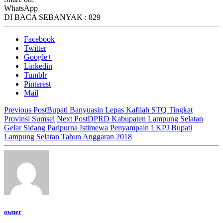
WhatsApp
DI BACA SEBANYAK :
829
Facebook
Twitter
Google+
Linkedin
Tumblr
Pinterest
Mail
Previous Post
Bupati Banyuasin Lepas Kafilah STQ Tingkat
Provinsi Sumsel
Next Post
DPRD Kabupaten Lampung Selatan
Gelar Sidang Paripurna Istimewa Penyampain LKPJ Bupati
Lampung Selatan Tahun Anggaran 2018
owner