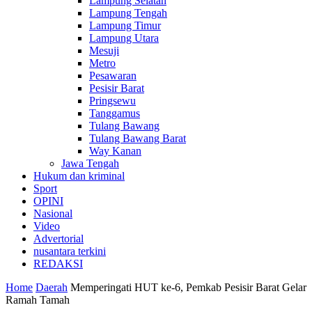
Lampung Selatan
Lampung Tengah
Lampung Timur
Lampung Utara
Mesuji
Metro
Pesawaran
Pesisir Barat
Pringsewu
Tanggamus
Tulang Bawang
Tulang Bawang Barat
Way Kanan
Jawa Tengah
Hukum dan kriminal
Sport
OPINI
Nasional
Video
Advertorial
nusantara terkini
REDAKSI
Home
Daerah
Memperingati HUT ke-6, Pemkab Pesisir Barat Gelar
Ramah Tamah