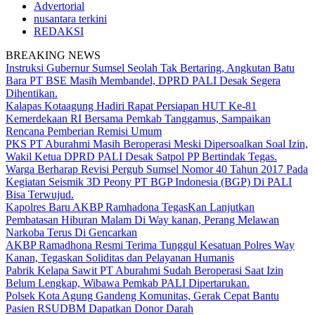
Advertorial
nusantara terkini
REDAKSI
BREAKING NEWS
Instruksi Gubernur Sumsel Seolah Tak Bertaring, Angkutan Batu
Bara PT BSE Masih Membandel, DPRD PALI Desak Segera
Dihentikan.
Kalapas Kotaagung Hadiri Rapat Persiapan HUT Ke-81
Kemerdekaan RI Bersama Pemkab Tanggamus, Sampaikan
Rencana Pemberian Remisi Umum
PKS PT Aburahmi Masih Beroperasi Meski Dipersoalkan Soal Izin,
Wakil Ketua DPRD PALI Desak Satpol PP Bertindak Tegas.
Warga Berharap Revisi Pergub Sumsel Nomor 40 Tahun 2017 Pada
Kegiatan Seismik 3D Peony PT BGP Indonesia (BGP) Di PALI
Bisa Terwujud.
Kapolres Baru AKBP Ramhadona TegasKan Lanjutkan
Pembatasan Hiburan Malam Di Way kanan, Perang Melawan
Narkoba Terus Di Gencarkan
AKBP Ramadhona Resmi Terima Tunggul Kesatuan Polres Way
Kanan, Tegaskan Soliditas dan Pelayanan Humanis
Pabrik Kelapa Sawit PT Aburahmi Sudah Beroperasi Saat Izin
Belum Lengkap, Wibawa Pemkab PALI Dipertarukan.
Polsek Kota Agung Gandeng Komunitas, Gerak Cepat Bantu
Pasien RSUDBM Dapatkan Donor Darah