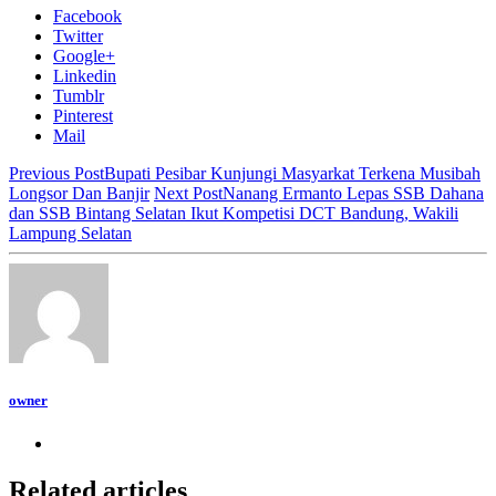
Facebook
Twitter
Google+
Linkedin
Tumblr
Pinterest
Mail
Previous Post
Bupati Pesibar Kunjungi Masyarkat Terkena Musibah
Longsor Dan Banjir
Next Post
Nanang Ermanto Lepas SSB Dahana
dan SSB Bintang Selatan Ikut Kompetisi DCT Bandung, Wakili
Lampung Selatan
owner
Related articles