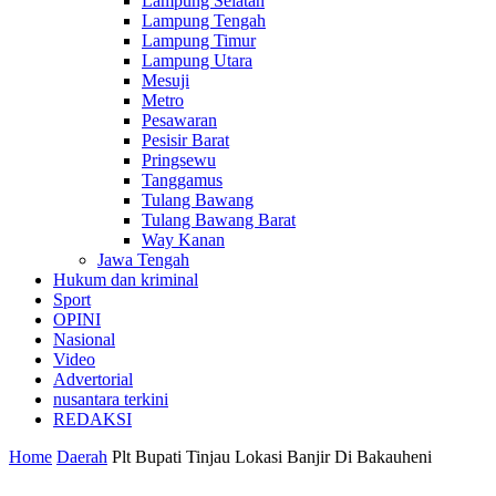
Lampung Selatan
Lampung Tengah
Lampung Timur
Lampung Utara
Mesuji
Metro
Pesawaran
Pesisir Barat
Pringsewu
Tanggamus
Tulang Bawang
Tulang Bawang Barat
Way Kanan
Jawa Tengah
Hukum dan kriminal
Sport
OPINI
Nasional
Video
Advertorial
nusantara terkini
REDAKSI
Home
Daerah
Plt Bupati Tinjau Lokasi Banjir Di Bakauheni