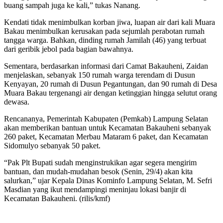
buang sampah juga ke kali,” tukas Nanang.
Kendati tidak menimbulkan korban jiwa, luapan air dari kali Muara
Bakau menimbulkan kerusakan pada sejumlah perabotan rumah
tangga warga. Bahkan, dinding rumah Jamilah (46) yang terbuat
dari geribik jebol pada bagian bawahnya.
Sementara, berdasarkan informasi dari Camat Bakauheni, Zaidan
menjelaskan, sebanyak 150 rumah warga terendam di Dusun
Kenyayan, 20 rumah di Dusun Pegantungan, dan 90 rumah di Desa
Muara Bakau tergenangi air dengan ketinggian hingga selutut orang
dewasa.
Rencananya, Pemerintah Kabupaten (Pemkab) Lampung Selatan
akan memberikan bantuan untuk Kecamatan Bakauheni sebanyak
260 paket, Kecamatan Merbau Mataram 6 paket, dan Kecamatan
Sidomulyo sebanyak 50 paket.
“Pak Plt Bupati sudah menginstrukikan agar segera mengirim
bantuan, dan mudah-mudahan besok (Senin, 29/4) akan kita
salurkan,” ujar Kepala Dinas Kominfo Lampung Selatan, M. Sefri
Masdian yang ikut mendampingi meninjau lokasi banjir di
Kecamatan Bakauheni. (rilis/kmf)