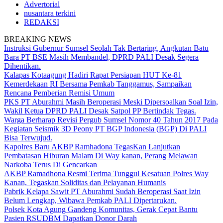
Advertorial
nusantara terkini
REDAKSI
BREAKING NEWS
Instruksi Gubernur Sumsel Seolah Tak Bertaring, Angkutan Batu
Bara PT BSE Masih Membandel, DPRD PALI Desak Segera
Dihentikan.
Kalapas Kotaagung Hadiri Rapat Persiapan HUT Ke-81
Kemerdekaan RI Bersama Pemkab Tanggamus, Sampaikan
Rencana Pemberian Remisi Umum
PKS PT Aburahmi Masih Beroperasi Meski Dipersoalkan Soal Izin,
Wakil Ketua DPRD PALI Desak Satpol PP Bertindak Tegas.
Warga Berharap Revisi Pergub Sumsel Nomor 40 Tahun 2017 Pada
Kegiatan Seismik 3D Peony PT BGP Indonesia (BGP) Di PALI
Bisa Terwujud.
Kapolres Baru AKBP Ramhadona TegasKan Lanjutkan
Pembatasan Hiburan Malam Di Way kanan, Perang Melawan
Narkoba Terus Di Gencarkan
AKBP Ramadhona Resmi Terima Tunggul Kesatuan Polres Way
Kanan, Tegaskan Soliditas dan Pelayanan Humanis
Pabrik Kelapa Sawit PT Aburahmi Sudah Beroperasi Saat Izin
Belum Lengkap, Wibawa Pemkab PALI Dipertarukan.
Polsek Kota Agung Gandeng Komunitas, Gerak Cepat Bantu
Pasien RSUDBM Dapatkan Donor Darah