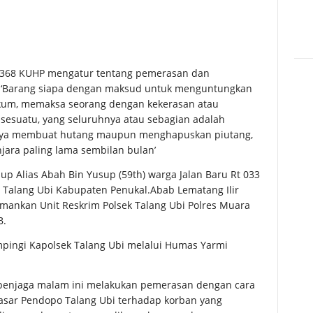
368 KUHP mengatur tentang pemerasan dan
i ‘Barang siapa dengan maksud untuk menguntungkan
hukum, memaksa seorang dengan kekerasan atau
esuatu, yang seluruhnya atau sebagian adalah
upaya membuat hutang maupun menghapuskan piutang,
ara paling lama sembilan bulan’
up Alias Abah Bin Yusup (59th) warga Jalan Baru Rt 033
Talang Ubi Kabupaten Penukal.Abab Lematang Ilir
amankan Unit Reskrim Polsek Talang Ubi Polres Muara
B.
pingi Kapolsek Talang Ubi melalui Humas Yarmi
i penjaga malam ini melakukan pemerasan dengan cara
asar Pendopo Talang Ubi terhadap korban yang