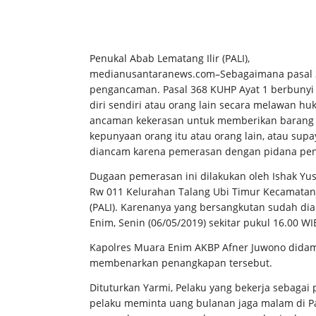
Penukal Abab Lematang Ilir (PALI),
medianusantaranews.com–Sebagaimana pasal 
pengancaman. Pasal 368 KUHP Ayat 1 berbuny
diri sendiri atau orang lain secara melawan 
ancaman kekerasan untuk memberikan barang s
kepunyaan orang itu atau orang lain, atau s
diancam karena pemerasan dengan pidana penj
Dugaan pemerasan ini dilakukan oleh Ishak Yus
Rw 011 Kelurahan Talang Ubi Timur Kecamatan 
(PALI). Karenanya yang bersangkutan sudah di
Enim, Senin (06/05/2019) sekitar pukul 16.00 WI
Kapolres Muara Enim AKBP Afner Juwono didam
membenarkan penangkapan tersebut.
Dituturkan Yarmi, Pelaku yang bekerja sebaga
pelaku meminta uang bulanan jaga malam di P