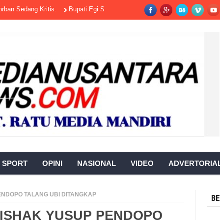
edang Kritis.
Bupati Egi Saksikan Upacara Ngaben Massal Balinuraga, Sa
SPORT
OPINI
NASIONAL
VIDEO
ADVERTORIA
ENDOPO TALANG UBI DITANGKAP
BE
ISHAK YUSUP PENDOPO