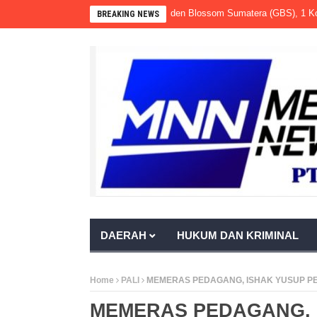
erius Terjadi di Pabrik Sawit PT Golden Blossom Sumatera (GBS), 1 Korban S
BREAKING NEWS
DAERAH
HUKUM DAN KRIMINAL
Home
PALI
MEMERAS PEDAGANG, ISHAK YUSUP P
MEMERAS PEDAGANG, 