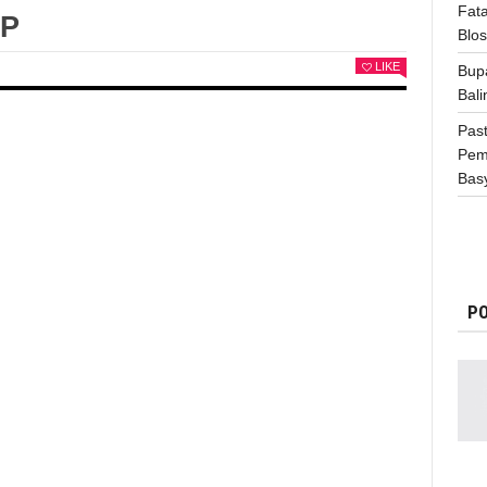
Fata
AP
Blo
LIKE
Bup
Bali
Pas
Pem
Basy
PO