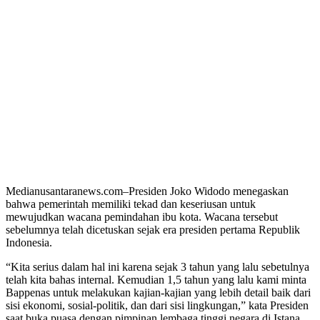
Medianusantaranews.com–Presiden Joko Widodo menegaskan
bahwa pemerintah memiliki tekad dan keseriusan untuk
mewujudkan wacana pemindahan ibu kota. Wacana tersebut
sebelumnya telah dicetuskan sejak era presiden pertama Republik
Indonesia.
“Kita serius dalam hal ini karena sejak 3 tahun yang lalu sebetulnya
telah kita bahas internal. Kemudian 1,5 tahun yang lalu kami minta
Bappenas untuk melakukan kajian-kajian yang lebih detail baik dari
sisi ekonomi, sosial-politik, dan dari sisi lingkungan,” kata Presiden
saat buka puasa dengan pimpinan lembaga tinggi negara di Istana