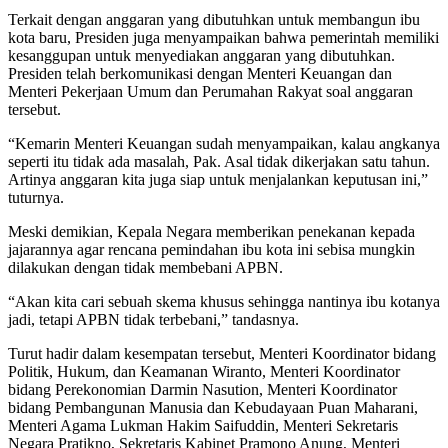
Terkait dengan anggaran yang dibutuhkan untuk membangun ibu
kota baru, Presiden juga menyampaikan bahwa pemerintah memiliki
kesanggupan untuk menyediakan anggaran yang dibutuhkan.
Presiden telah berkomunikasi dengan Menteri Keuangan dan
Menteri Pekerjaan Umum dan Perumahan Rakyat soal anggaran
tersebut.
“Kemarin Menteri Keuangan sudah menyampaikan, kalau angkanya
seperti itu tidak ada masalah, Pak. Asal tidak dikerjakan satu tahun.
Artinya anggaran kita juga siap untuk menjalankan keputusan ini,”
tuturnya.
Meski demikian, Kepala Negara memberikan penekanan kepada
jajarannya agar rencana pemindahan ibu kota ini sebisa mungkin
dilakukan dengan tidak membebani APBN.
“Akan kita cari sebuah skema khusus sehingga nantinya ibu kotanya
jadi, tetapi APBN tidak terbebani,” tandasnya.
Turut hadir dalam kesempatan tersebut, Menteri Koordinator bidang
Politik, Hukum, dan Keamanan Wiranto, Menteri Koordinator
bidang Perekonomian Darmin Nasution, Menteri Koordinator
bidang Pembangunan Manusia dan Kebudayaan Puan Maharani,
Menteri Agama Lukman Hakim Saifuddin, Menteri Sekretaris
Negara Pratikno, Sekretaris Kabinet Pramono Anung, Menteri