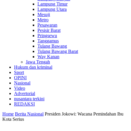
Lampung Timur
Lampung Utara
Mesuji
Metro
Pesawaran
Pesisir Barat
Pringsewu
Tanggamus
Tulang Bawang
Tulang Bawang Barat
Way Kanan
Jawa Tengah
Hukum dan kriminal
Sport
OPINI
Nasional
Video
Advertorial
nusantara terkini
REDAKSI
Home
Berita Nasional
Presiden Jokowi: Wacana Pemindahan Ibu
Kota Serius