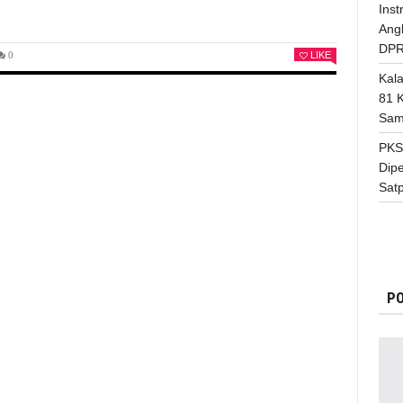
Inst
Ang
DPR
0
LIKE
Kal
81 
Sam
PKS
Dip
Satp
PO