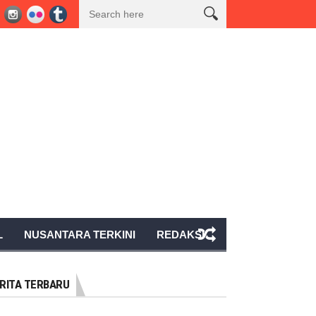
iri Rapat Persiapan HUT Ke-81 Kemerdekaan RI Bersama Pemkab Tanggam
L
NUSANTARA TERKINI
REDAKSI
RITA TERBARU