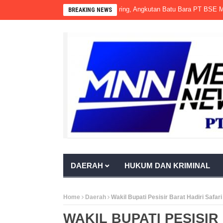
Gubernur Sumsel Seolah Tak Bertaring, Angkutan Batu Bara PT BSE Masih M
BREAKING NEWS
DAERAH
HUKUM DAN KRIMINAL
Home
Daerah
Wakil Bupati Pesisir Barat Hadiri Safa
WAKIL BUPATI PESISIR