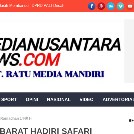
embandel, DPRD PALI Desak Segera Dihentikan.
Kalapas Kotaagung Had
SPORT
OPINI
NASIONAL
VIDEO
ADVERTORIA
ri Ramadhan 1440 H
BE
 BARAT HADIRI SAFARI