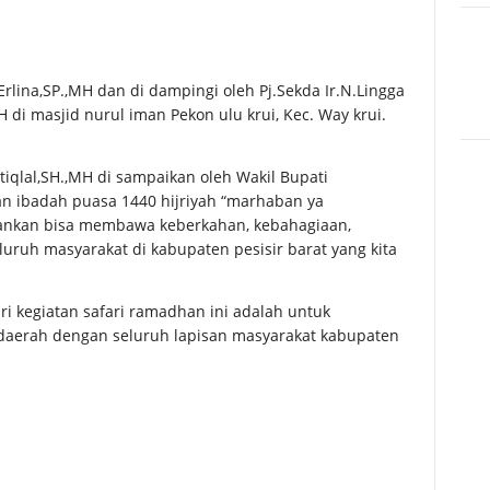
 Erlina,SP.,MH dan di dampingi oleh Pj.Sekda Ir.N.Lingga
i masjid nurul iman Pekon ulu krui, Kec. Way krui.
tiqlal,SH.,MH di sampaikan oleh Wakil Bupati
n ibadah puasa 1440 hijriyah “marhaban ya
lankan bisa membawa keberkahan, kebahagiaan,
uruh masyarakat di kabupaten pesisir barat yang kita
i kegiatan safari ramadhan ini adalah untuk
 daerah dengan seluruh lapisan masyarakat kabupaten