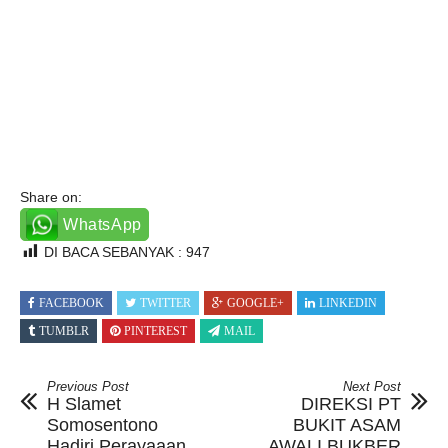
Share on:
WhatsApp
DI BACA SEBANYAK :
947
FACEBOOK
TWITTER
GOOGLE+
LINKEDIN
TUMBLR
PINTEREST
MAIL
Previous Post
Next Post
H Slamet
DIREKSI PT
Somosentono
BUKIT ASAM
Hadiri Perayaaan
AWALI BUKBER