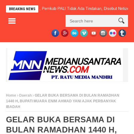
 Sudah Beroperasi, Pemkab PALI Tidak Ada Tindakan, Disebut Netizen” Mac
BREAKING NEWS
Home
Daerah
GELAR BUKA BERSAMA DI BULAN RAMADHAN
1440 H, BUPATI MUARA ENIM AHMAD YANI AJAK PERBANYAK
IBADAH
GELAR BUKA BERSAMA DI
BULAN RAMADHAN 1440 H,