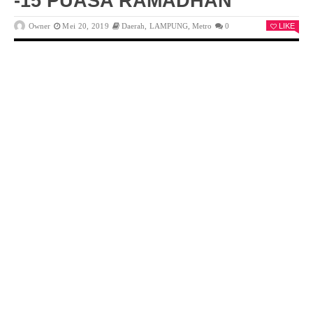
-15 PUASA RAMADHAN
Owner
Mei 20, 2019
Daerah
,
LAMPUNG
,
Metro
0
LIKE