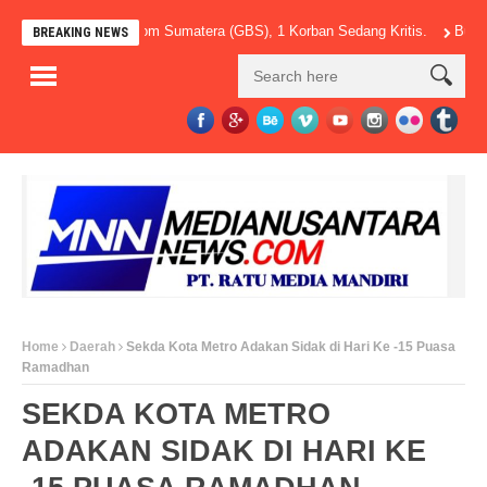
t PT Golden Blossom Sumatera (GBS), 1 Korban Sedang Kritis.
Bupati Egi 
BREAKING NEWS
Home
Daerah
Sekda Kota Metro Adakan Sidak di Hari Ke -15 Puasa
Ramadhan
SEKDA KOTA METRO
ADAKAN SIDAK DI HARI KE