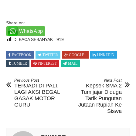
Share on:
WhatsApp
DI BACA SEBANYAK :
919
FACEBOOK
TWITTER
GOOGLE+
LINKEDIN
TUMBLR
PINTEREST
MAIL
Previous Post
Next Post
TERJADI DI PALI,
Kepsek SMA 2
LAGI AKSI BEGAL
Tumijajar Diduga
GASAK MOTOR
Tarik Pungutan
GURU
Jutaan Rupiah Ke
Siswa