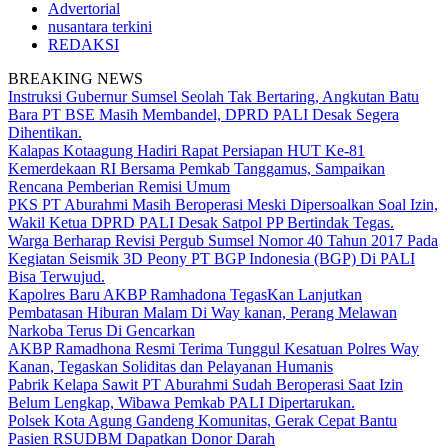
Advertorial
nusantara terkini
REDAKSI
BREAKING NEWS
Instruksi Gubernur Sumsel Seolah Tak Bertaring, Angkutan Batu
Bara PT BSE Masih Membandel, DPRD PALI Desak Segera
Dihentikan.
Kalapas Kotaagung Hadiri Rapat Persiapan HUT Ke-81
Kemerdekaan RI Bersama Pemkab Tanggamus, Sampaikan
Rencana Pemberian Remisi Umum
PKS PT Aburahmi Masih Beroperasi Meski Dipersoalkan Soal Izin,
Wakil Ketua DPRD PALI Desak Satpol PP Bertindak Tegas.
Warga Berharap Revisi Pergub Sumsel Nomor 40 Tahun 2017 Pada
Kegiatan Seismik 3D Peony PT BGP Indonesia (BGP) Di PALI
Bisa Terwujud.
Kapolres Baru AKBP Ramhadona TegasKan Lanjutkan
Pembatasan Hiburan Malam Di Way kanan, Perang Melawan
Narkoba Terus Di Gencarkan
AKBP Ramadhona Resmi Terima Tunggul Kesatuan Polres Way
Kanan, Tegaskan Soliditas dan Pelayanan Humanis
Pabrik Kelapa Sawit PT Aburahmi Sudah Beroperasi Saat Izin
Belum Lengkap, Wibawa Pemkab PALI Dipertarukan.
Polsek Kota Agung Gandeng Komunitas, Gerak Cepat Bantu
Pasien RSUDBM Dapatkan Donor Darah