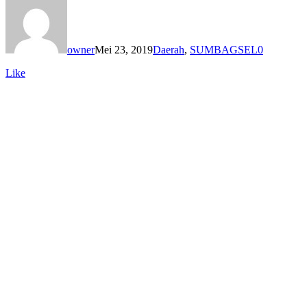
owner
Mei 23, 2019
Daerah
,
SUMBAGSEL
0
Like