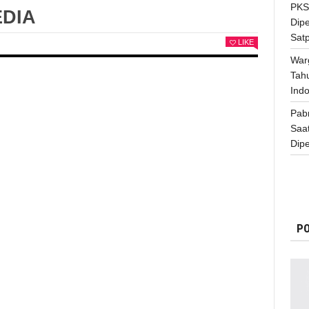
PKS
EDIA
Dip
Satp
LIKE
War
Tah
Indo
Pab
Saa
Dipe
PO