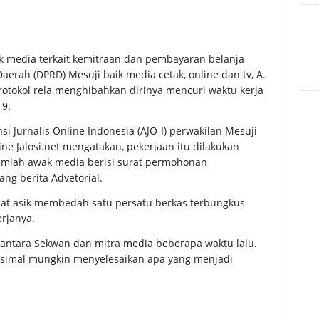
 media terkait kemitraan dan pembayaran belanja
aerah (DPRD) Mesuji baik media cetak, online dan tv, A.
Protokol rela menghibahkan dirinya mencuri waktu kerja
19.
i Jurnalis Online Indonesia (AJO-I) perwakilan Mesuji
e Jalosi.net mengatakan, pekerjaan itu dilakukan
umlah awak media berisi surat permohonan
ng berita Advetorial.
ihat asik membedah satu persatu berkas terbungkus
rjanya.
i antara Sekwan dan mitra media beberapa waktu lalu.
aksimal mungkin menyelesaikan apa yang menjadi