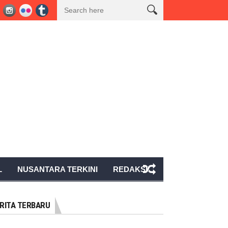
msel Nomor 40 Tahun 2017 Pada Kegiatan Seismik 3D Peony PT BGP Indones
L
NUSANTARA TERKINI
REDAKSI
RITA TERBARU