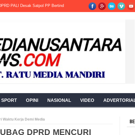
LI Desak Satpol PP Bertindak Tegas.
Warga Berharap Revisi Pergub Su
SPORT
OPINI
NASIONAL
VIDEO
ADVERTORIA
i Waktu Kerja Demi Media
BE
SUBAG DPRD MENCURI