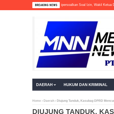
ahmi Masih Beroperasi Meski Dipersoalkan Soal Izin, Wakil Ketua DPRD PA
BREAKING NEWS
DAERAH
HUKUM DAN KRIMINAL
Home
Daerah
Diujung Tanduk, Kasubag DPRD Mencur
DIUJUNG TANDUK, KA