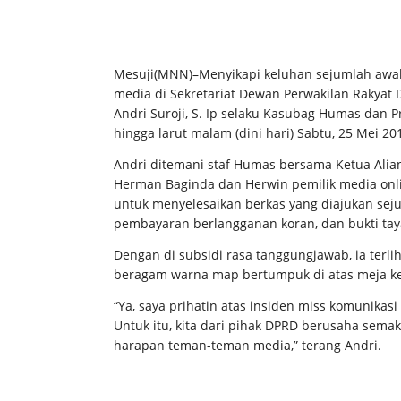
Mesuji(MNN)–Menyikapi keluhan sejumlah awak
media di Sekretariat Dewan Perwakilan Rakyat D
Andri Suroji, S. Ip selaku Kasubag Humas dan 
hingga larut malam (dini hari) Sabtu, 25 Mei 20
Andri ditemani staf Humas bersama Ketua Alians
Herman Baginda dan Herwin pemilik media onlin
untuk menyelesaikan berkas yang diajukan sej
pembayaran berlangganan koran, dan bukti taya
Dengan di subsidi rasa tanggungjawab, ia terl
beragam warna map bertumpuk di atas meja ke
“Ya, saya prihatin atas insiden miss komunikas
Untuk itu, kita dari pihak DPRD berusaha sem
harapan teman-teman media,” terang Andri.