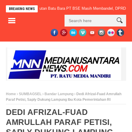
Tak Bertaring, Angkutan Batu Bara PT BSE Masih Membandel, DPRD PALI Des
BREAKING NEWS
Home
SUMBAGSEL
Bandar Lampung
Dedi Afrizal-Fuad Amrullah
Paraf Petisi, Saply Dukung Lampung Ibu Kota Pemerintahan RI
DEDI AFRIZAL-FUAD
AMRULLAH PARAF PETISI,