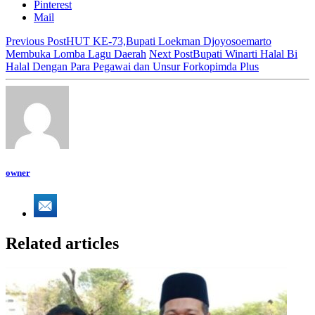
Pinterest
Mail
Previous Post
HUT KE-73,Bupati Loekman Djoyosoemarto
Membuka Lomba Lagu Daerah
Next Post
Bupati Winarti Halal Bi
Halal Dengan Para Pegawai dan Unsur Forkopimda Plus
owner
Related articles