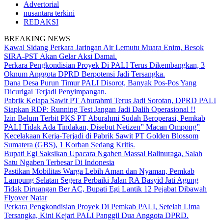
Advertorial
nusantara terkini
REDAKSI
BREAKING NEWS
Kawal Sidang Perkara Jaringan Air Lemutu Muara Enim, Besok
SIRA-PST Akan Gelar Aksi Damai.
Perkara Pengkondisian Proyek Di PALI Terus Dikembangkan, 3
Oknum Anggota DPRD Berpotensi Jadi Tersangka.
Dana Desa Purun Timur PALI Disorot, Banyak Pos-Pos Yang
Dicurigai Terjadi Penyimpangan.
Pabrik Kelapa Sawit PT Aburahmi Terus Jadi Sorotan, DPRD PALI
Siapkan RDP: Running Test Jangan Jadi Dalih Operasional !!
Izin Belum Terbit PKS PT Aburahmi Sudah Beroperasi, Pemkab
PALI Tidak Ada Tindakan, Disebut Netizen” Macan Ompong”
Kecelakaan Kerja-Terjadi di Pabrik Sawit PT Golden Blossom
Sumatera (GBS), 1 Korban Sedang Kritis.
Bupati Egi Saksikan Upacara Ngaben Massal Balinuraga, Salah
Satu Ngaben Terbesar Di Indonesia
Pastikan Mobilitas Warga Lebih Aman dan Nyaman, Pemkab
Lampung Selatan Segera Perbaiki Jalan RA Basyid Jati Agung
Tidak Diruangan Ber AC, Bupati Egi Lantik 12 Pejabat Dibawah
Flyover Natar
Perkara Pengkondisian Proyek Di Pemkab PALI, Setelah Lima
Tersangka, Kini Kejari PALI Panggil Dua Anggota DPRD.