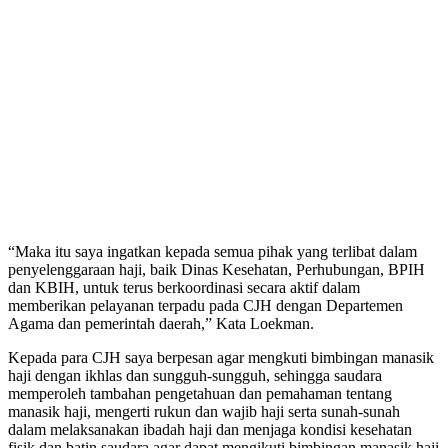
“Maka itu saya ingatkan kepada semua pihak yang terlibat dalam
penyelenggaraan haji, baik Dinas Kesehatan, Perhubungan, BPIH
dan KBIH, untuk terus berkoordinasi secara aktif dalam
memberikan pelayanan terpadu pada CJH dengan Departemen
Agama dan pemerintah daerah,” Kata Loekman.
Kepada para CJH saya berpesan agar mengkuti bimbingan manasik
haji dengan ikhlas dan sungguh-sungguh, sehingga saudara
memperoleh tambahan pengetahuan dan pemahaman tentang
manasik haji, mengerti rukun dan wajib haji serta sunah-sunah
dalam melaksanakan ibadah haji dan menjaga kondisi kesehatan
fisik dan batin saudara agar dapat mengikuti bimbingan manasik haji