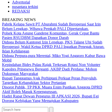
Advertorial
nusantara terkini
REDAKSI
BREAKING NEWS
Pabrik Kelapa Sawit PT Aburahmi Sudah Beroperasi Saat Izin
Belum Lengkap, Wibawa Pemkab PALI Dipertarukan.
Polsek Kota Agung Gandeng Komunitas, Gerak Cepat Bantu
Pasien RSUDBM Dapatkan Donor Darah
Diduga Belum Kantongi Izin Lengkap, PKS Talang Ubi Sudah
Beroperasi; Wakil Ketua DPRD PALI Ingatkan Penegak Aturan.
Iklan Kehilangan
Diduga Perpura-pura Merental, Miko Yogi Anggoro Kabur Bawa
Mobil
Kepindahan Bides Pulau Rajak Terkesan Rotasi Non Volunter
Kapolres Pringsewu Berganti, AKBP Dadi Perdana: Mohon
Dukungan Masyarakat
Bupati Tanggamus Ajak Perhiptani Perkuat Peran Penyuluh,
Targetkan Kebangkitan Sektor Pertanian
Disorot Publik, TP PKK Muara Enim Pastikan Anggota DPRD
Aktif Boleh Masuk Kepengurusan.
Hadiri Rapat Dewan Pengurus III APKASI 2026, Bupati Egi
Dorong Kebijakan Yang Memajukan Kabupaten