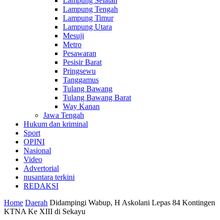
Lampung Selatan
Lampung Tengah
Lampung Timur
Lampung Utara
Mesuji
Metro
Pesawaran
Pesisir Barat
Pringsewu
Tanggamus
Tulang Bawang
Tulang Bawang Barat
Way Kanan
Jawa Tengah
Hukum dan kriminal
Sport
OPINI
Nasional
Video
Advertorial
nusantara terkini
REDAKSI
Home
Daerah
Didampingi Wabup, H Askolani Lepas 84 Kontingen
KTNA Ke XIII di Sekayu