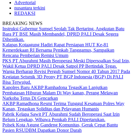
Advertorial
nusantara terkini
REDAKSI
BREAKING NEWS
Instruksi Gubernur Sumsel Seolah Tak Bertaring, Angkutan Batu
Bara PT BSE Masih Membandel, DPRD PALI Desak Segera
Dihentikan.
Kalapas Kotaagung Hadiri Rapat Persiapan HUT Ke-81
Kemerdekaan RI Bersama Pemkab Tanggamus, Sampaikan
Rencana Pemberian Remisi Umum
PKS PT Aburahmi Masih Beroperasi Meski Dipersoalkan Soal Izin,
Wakil Ketua DPRD PALI Desak Satpol PP Bertindak Tegas.
Warga Berharap Revisi Pergub Sumsel Nomor 40 Tahun 2017 Pada
Kegiatan Seismik 3D Peony PT BGP Indonesia (BGP) Di PALI
Bisa Terwujud.
Kapolres Baru AKBP Ramhadona TegasKan Lanjutkan
Pembatasan Hiburan Malam Di Way kanan, Perang Melawan
Narkoba Terus Di Gencarkan
AKBP Ramadhona Resmi Terima Tunggul Kesatuan Polres Way
Kanan, Tegaskan Soliditas dan Pelayanan Humanis
Pabrik Kelapa Sawit PT Aburahmi Sudah Beroperasi Saat Izin
Belum Lengkap, Wibawa Pemkab PALI Dipertarukan.
Polsek Kota Agung Gandeng Komunitas, Gerak Cepat Bantu
Pasien RSUDBM Dapatkan Donor Darah