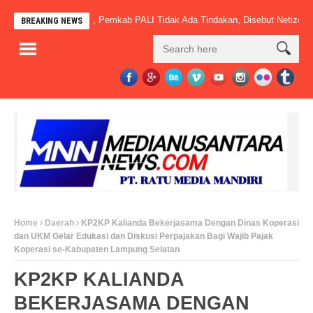
Sudah Beroperasi, Pemkab PALI Tidak Ada Tindakan, Disebut Netizen” Mac
BREAKING NEWS
Home
Daerah
KP2KP Kalianda Bekerjasama Dengan Dinas Koperasi
dan UKM Gelar Edukasi dan Diskusi Perpajakan Bagi Wajib Pajak
Koperasi se-Kabupaten Lampung Selatan
KP2KP KALIANDA
BEKERJASAMA DENGAN