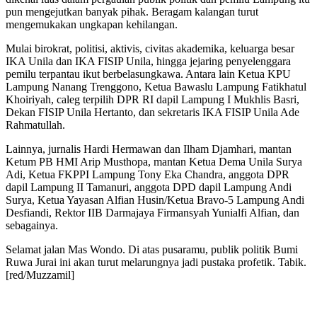
pun mengejutkan banyak pihak. Beragam kalangan turut
mengemukakan ungkapan kehilangan.
Mulai birokrat, politisi, aktivis, civitas akademika, keluarga besar
IKA Unila dan IKA FISIP Unila, hingga jejaring penyelenggara
pemilu terpantau ikut berbelasungkawa. Antara lain Ketua KPU
Lampung Nanang Trenggono, Ketua Bawaslu Lampung Fatikhatul
Khoiriyah, caleg terpilih DPR RI dapil Lampung I Mukhlis Basri,
Dekan FISIP Unila Hertanto, dan sekretaris IKA FISIP Unila Ade
Rahmatullah.
Lainnya, jurnalis Hardi Hermawan dan Ilham Djamhari, mantan
Ketum PB HMI Arip Musthopa, mantan Ketua Dema Unila Surya
Adi, Ketua FKPPI Lampung Tony Eka Chandra, anggota DPR
dapil Lampung II Tamanuri, anggota DPD dapil Lampung Andi
Surya, Ketua Yayasan Alfian Husin/Ketua Bravo-5 Lampung Andi
Desfiandi, Rektor IIB Darmajaya Firmansyah Yunialfi Alfian, dan
sebagainya.
Selamat jalan Mas Wondo. Di atas pusaramu, publik politik Bumi
Ruwa Jurai ini akan turut melarungnya jadi pustaka profetik. Tabik.
[red/Muzzamil]