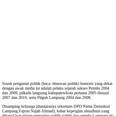
Sosok pengamat politik (baca: ilmuwan politik) humoris yang dekat
dengan awak media ini adalah pelaku sejarah sukses Pemilu 2004
dan 2009, pilkada langsung kabupaten/kota pertama 2005 disusul
2007 dan 2010, serta Pilgub Lampung 2004 dan 2008.
Disamping keluarga (diantaranya sekretaris DPD Partai Demokrat
Lampung Fajrun Najah Ahmad), kabar kepergian almarhum yang
dikenal luas dalam pergaulan publik politik dan pemilu Lampung itu