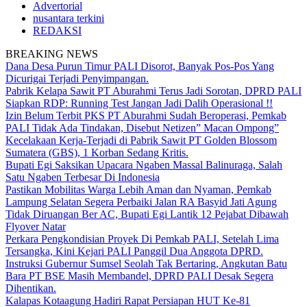
Advertorial
nusantara terkini
REDAKSI
BREAKING NEWS
Dana Desa Purun Timur PALI Disorot, Banyak Pos-Pos Yang
Dicurigai Terjadi Penyimpangan.
Pabrik Kelapa Sawit PT Aburahmi Terus Jadi Sorotan, DPRD PALI
Siapkan RDP: Running Test Jangan Jadi Dalih Operasional !!
Izin Belum Terbit PKS PT Aburahmi Sudah Beroperasi, Pemkab
PALI Tidak Ada Tindakan, Disebut Netizen” Macan Ompong”
Kecelakaan Kerja-Terjadi di Pabrik Sawit PT Golden Blossom
Sumatera (GBS), 1 Korban Sedang Kritis.
Bupati Egi Saksikan Upacara Ngaben Massal Balinuraga, Salah
Satu Ngaben Terbesar Di Indonesia
Pastikan Mobilitas Warga Lebih Aman dan Nyaman, Pemkab
Lampung Selatan Segera Perbaiki Jalan RA Basyid Jati Agung
Tidak Diruangan Ber AC, Bupati Egi Lantik 12 Pejabat Dibawah
Flyover Natar
Perkara Pengkondisian Proyek Di Pemkab PALI, Setelah Lima
Tersangka, Kini Kejari PALI Panggil Dua Anggota DPRD.
Instruksi Gubernur Sumsel Seolah Tak Bertaring, Angkutan Batu
Bara PT BSE Masih Membandel, DPRD PALI Desak Segera
Dihentikan.
Kalapas Kotaagung Hadiri Rapat Persiapan HUT Ke-81