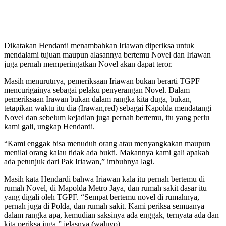
Dikatakan Hendardi menambahkan Iriawan diperiksa untuk
mendalami tujuan maupun alasannya bertemu Novel dan Iriawan
juga pernah memperingatkan Novel akan dapat teror.
Masih menurutnya, pemeriksaan Iriawan bukan berarti TGPF
mencurigainya sebagai pelaku penyerangan Novel. Dalam
pemeriksaan Irawan bukan dalam rangka kita duga, bukan,
tetapikan waktu itu dia (Irawan,red) sebagai Kapolda mendatangi
Novel dan sebelum kejadian juga pernah bertemu, itu yang perlu
kami gali, ungkap Hendardi.
“Kami enggak bisa menuduh orang atau menyangkakan maupun
menilai orang kalau tidak ada bukti. Makannya kami gali apakah
ada petunjuk dari Pak Iriawan,” imbuhnya lagi.
Masih kata Hendardi bahwa Iriawan kala itu pernah bertemu di
rumah Novel, di Mapolda Metro Jaya, dan rumah sakit dasar itu
yang digali oleh TGPF. “Sempat bertemu novel di rumahnya,
pernah juga di Polda, dan rumah sakit. Kami periksa semuanya
dalam rangka apa, kemudian saksinya ada enggak, ternyata ada dan
kita periksa juga,” jelasnya.(waluyo)