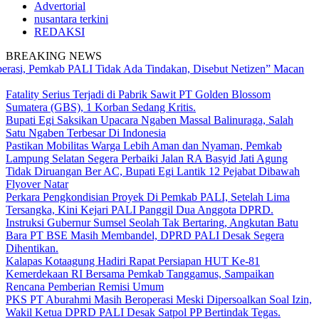
Advertorial
nusantara terkini
REDAKSI
BREAKING NEWS
Pemkab PALI Tidak Ada Tindakan, Disebut Netizen” Macan
Fatality Serius Terjadi di Pabrik Sawit PT Golden Blossom
Sumatera (GBS), 1 Korban Sedang Kritis.
Bupati Egi Saksikan Upacara Ngaben Massal Balinuraga, Salah
Satu Ngaben Terbesar Di Indonesia
Pastikan Mobilitas Warga Lebih Aman dan Nyaman, Pemkab
Lampung Selatan Segera Perbaiki Jalan RA Basyid Jati Agung
Tidak Diruangan Ber AC, Bupati Egi Lantik 12 Pejabat Dibawah
Flyover Natar
Perkara Pengkondisian Proyek Di Pemkab PALI, Setelah Lima
Tersangka, Kini Kejari PALI Panggil Dua Anggota DPRD.
Instruksi Gubernur Sumsel Seolah Tak Bertaring, Angkutan Batu
Bara PT BSE Masih Membandel, DPRD PALI Desak Segera
Dihentikan.
Kalapas Kotaagung Hadiri Rapat Persiapan HUT Ke-81
Kemerdekaan RI Bersama Pemkab Tanggamus, Sampaikan
Rencana Pemberian Remisi Umum
PKS PT Aburahmi Masih Beroperasi Meski Dipersoalkan Soal Izin,
Wakil Ketua DPRD PALI Desak Satpol PP Bertindak Tegas.