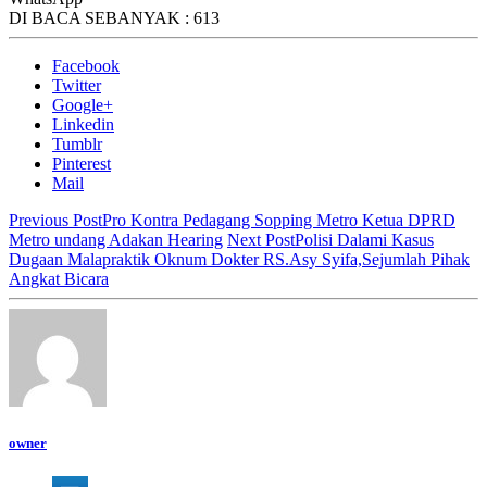
DI BACA SEBANYAK :
613
Facebook
Twitter
Google+
Linkedin
Tumblr
Pinterest
Mail
Previous Post
Pro Kontra Pedagang Sopping Metro Ketua DPRD
Metro undang Adakan Hearing
Next Post
Polisi Dalami Kasus
Dugaan Malapraktik Oknum Dokter RS.Asy Syifa,Sejumlah Pihak
Angkat Bicara
owner