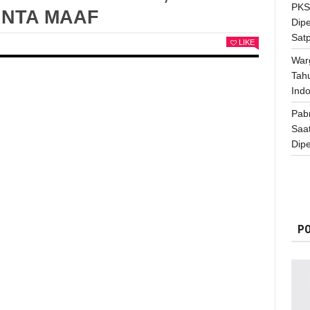
PKS
INTA MAAF
Dip
Satp
LIKE
War
Tah
Indo
Pab
Saa
Dipe
PO