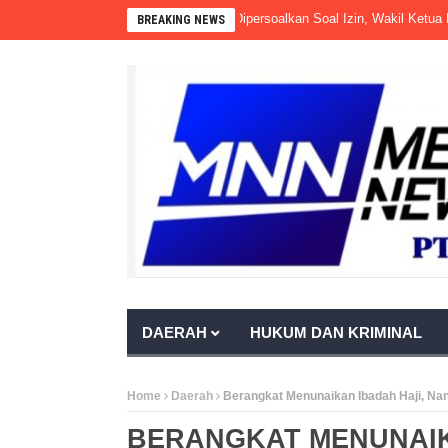
rahmi Masih Beroperasi Meski Dipersoalkan Soal Izin, Wakil Ketua DPRD P
BREAKING NEWS
DAERAH
HUKUM DAN KRIMINAL
Home
Daerah
Berangkat Menunaikan Ibadah Haji, Nan
BERANGKAT MENUNAIK