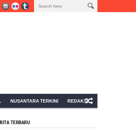
umsel Nomor 40 Tahun 2017 Pada Kegiatan Seismik 3D Peony PT BGP Indone
L
NUSANTARA TERKINI
REDAKSI
RITA TERBARU