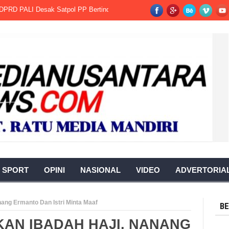
ALI Desak Satpol PP Bertindak Tegas.
Warga Berharap Revisi Pergub S
SPORT
OPINI
NASIONAL
VIDEO
ADVERTORIA
ang Ermanto Dan Istri Minta Maaf
BE
AN IBADAH HAJI, NANANG