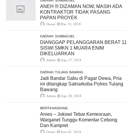
DAERAH
SUMBAGSEL
ANEH !!! DIZAMAN NOW, MASIH ADA
KONTRAKTOR TIDAK PASANG
PAPAN PROYEK
Owner
Mar 31, 2018
DAERAH
SUMBAGSEL
DIANGGAP PELANGGARAN BERAT 11
SISWI SMKN 1 MUARA ENIM
DIKELUARKAN
Admin
Agu 27, 2018
DAERAH
TULANG BAWANG
Jadi Bandar Sabu di Pagar Dewa, Pria
ini ditangkap Satnarkoba Polres Tulang
Bawang
Admin
Agu 28, 2018
BERITA NASIONAL
Anies – Jokowi Tebar Kemesraan,
Warganet Tunggu Komentar Cebong
Dan Kampret
Owner
Agu 02, 2018