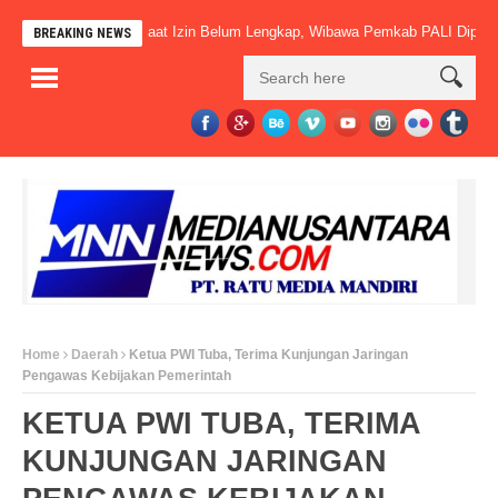
dah Beroperasi Saat Izin Belum Lengkap, Wibawa Pemkab PALI Dipertarukan
BREAKING NEWS
Home
Daerah
Ketua PWI Tuba, Terima Kunjungan Jaringan
Pengawas Kebijakan Pemerintah
KETUA PWI TUBA, TERIMA
KUNJUNGAN JARINGAN