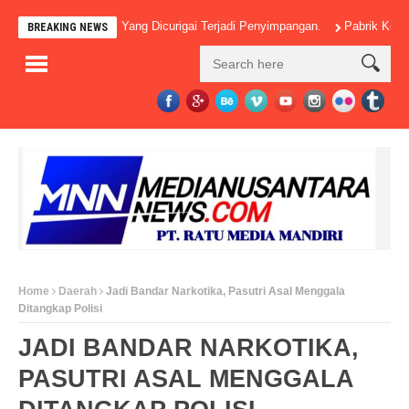
yak Pos-Pos Yang Dicurigai Terjadi Penyimpangan.
Pabrik Kelapa Sawit 
BREAKING NEWS
Home
Daerah
Jadi Bandar Narkotika, Pasutri Asal Menggala
Ditangkap Polisi
JADI BANDAR NARKOTIKA,
PASUTRI ASAL MENGGALA