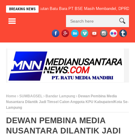
ak Bertaring, Angkutan Batu Bara PT BSE Masih Membandel, DPRD PALI Des
BREAKING NEWS
Home
SUMBAGSEL
Bandar Lampung
Dewan Pembina Media
Nusantara Dilantik Jadi Timsel Calon Anggota KPU Kabupaten/Kota Se-
Lampung
DEWAN PEMBINA MEDIA
NUSANTARA DILANTIK JADI