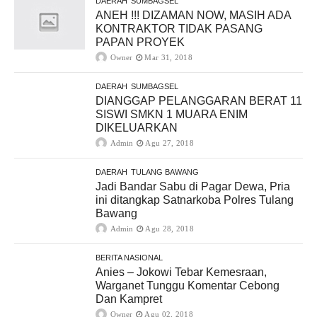
DAERAH
SUMBAGSEL
ANEH !!! DIZAMAN NOW, MASIH ADA
KONTRAKTOR TIDAK PASANG
PAPAN PROYEK
Owner
Mar 31, 2018
DAERAH
SUMBAGSEL
DIANGGAP PELANGGARAN BERAT 11
SISWI SMKN 1 MUARA ENIM
DIKELUARKAN
Admin
Agu 27, 2018
DAERAH
TULANG BAWANG
Jadi Bandar Sabu di Pagar Dewa, Pria
ini ditangkap Satnarkoba Polres Tulang
Bawang
Admin
Agu 28, 2018
BERITA NASIONAL
Anies – Jokowi Tebar Kemesraan,
Warganet Tunggu Komentar Cebong
Dan Kampret
Owner
Agu 02, 2018