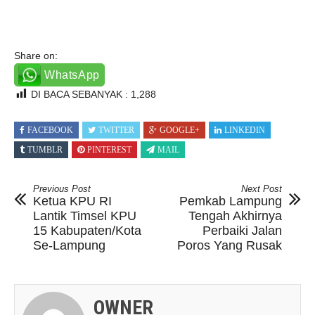
Share on:
WhatsApp
DI BACA SEBANYAK :
1,288
FACEBOOK
TWITTER
GOOGLE+
LINKEDIN
TUMBLR
PINTEREST
MAIL
Previous Post
Next Post
Ketua KPU RI
Pemkab Lampung
Lantik Timsel KPU
Tengah Akhirnya
15 Kabupaten/Kota
Perbaiki Jalan
Se-Lampung
Poros Yang Rusak
OWNER