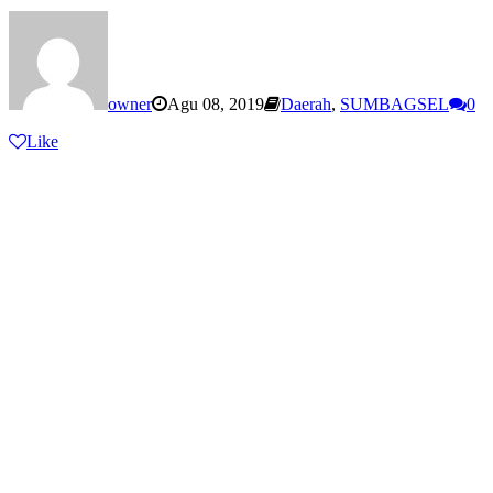
owner
Agu 08, 2019
Daerah
,
SUMBAGSEL
0
Like