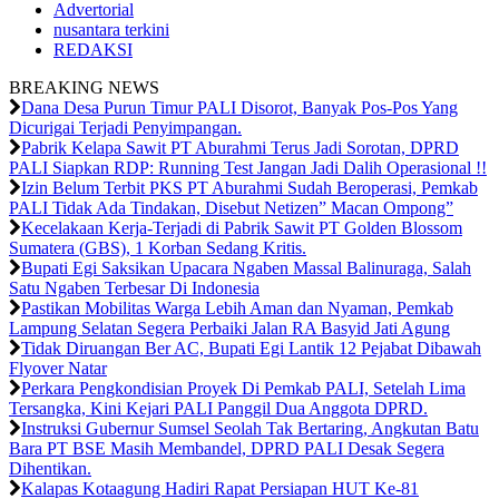
Advertorial
nusantara terkini
REDAKSI
BREAKING NEWS
Dana Desa Purun Timur PALI Disorot, Banyak Pos-Pos Yang
Dicurigai Terjadi Penyimpangan.
Pabrik Kelapa Sawit PT Aburahmi Terus Jadi Sorotan, DPRD
PALI Siapkan RDP: Running Test Jangan Jadi Dalih Operasional !!
Izin Belum Terbit PKS PT Aburahmi Sudah Beroperasi, Pemkab
PALI Tidak Ada Tindakan, Disebut Netizen” Macan Ompong”
Kecelakaan Kerja-Terjadi di Pabrik Sawit PT Golden Blossom
Sumatera (GBS), 1 Korban Sedang Kritis.
Bupati Egi Saksikan Upacara Ngaben Massal Balinuraga, Salah
Satu Ngaben Terbesar Di Indonesia
Pastikan Mobilitas Warga Lebih Aman dan Nyaman, Pemkab
Lampung Selatan Segera Perbaiki Jalan RA Basyid Jati Agung
Tidak Diruangan Ber AC, Bupati Egi Lantik 12 Pejabat Dibawah
Flyover Natar
Perkara Pengkondisian Proyek Di Pemkab PALI, Setelah Lima
Tersangka, Kini Kejari PALI Panggil Dua Anggota DPRD.
Instruksi Gubernur Sumsel Seolah Tak Bertaring, Angkutan Batu
Bara PT BSE Masih Membandel, DPRD PALI Desak Segera
Dihentikan.
Kalapas Kotaagung Hadiri Rapat Persiapan HUT Ke-81