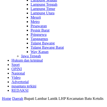
Lampung Selatan
Lampung Tengah
Lampung Timur
Lampung Utara
Mesuji
Metro
Pesawaran
Pesisir Barat
Pringsewu
Tanggamus
Tulang Bawang
Tulang Bawang Barat
Way Kanan
Jawa Tengah
Hukum dan kriminal
Sport
OPINI
Nasional
Video
Advertorial
nusantara terkini
REDAKSI
Home
Daerah
Bupati Lambar Lantik LHP Kecamatan Batu Ketulis