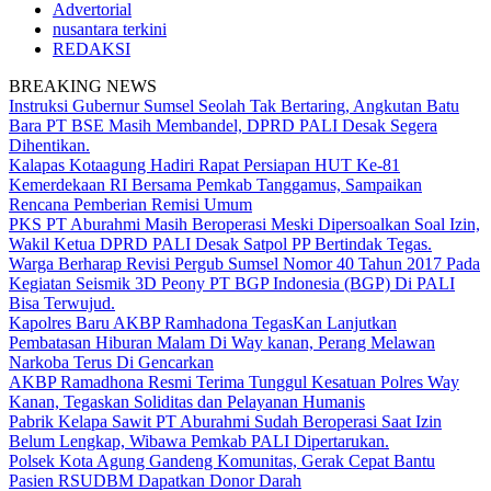
Advertorial
nusantara terkini
REDAKSI
BREAKING NEWS
Instruksi Gubernur Sumsel Seolah Tak Bertaring, Angkutan Batu
Bara PT BSE Masih Membandel, DPRD PALI Desak Segera
Dihentikan.
Kalapas Kotaagung Hadiri Rapat Persiapan HUT Ke-81
Kemerdekaan RI Bersama Pemkab Tanggamus, Sampaikan
Rencana Pemberian Remisi Umum
PKS PT Aburahmi Masih Beroperasi Meski Dipersoalkan Soal Izin,
Wakil Ketua DPRD PALI Desak Satpol PP Bertindak Tegas.
Warga Berharap Revisi Pergub Sumsel Nomor 40 Tahun 2017 Pada
Kegiatan Seismik 3D Peony PT BGP Indonesia (BGP) Di PALI
Bisa Terwujud.
Kapolres Baru AKBP Ramhadona TegasKan Lanjutkan
Pembatasan Hiburan Malam Di Way kanan, Perang Melawan
Narkoba Terus Di Gencarkan
AKBP Ramadhona Resmi Terima Tunggul Kesatuan Polres Way
Kanan, Tegaskan Soliditas dan Pelayanan Humanis
Pabrik Kelapa Sawit PT Aburahmi Sudah Beroperasi Saat Izin
Belum Lengkap, Wibawa Pemkab PALI Dipertarukan.
Polsek Kota Agung Gandeng Komunitas, Gerak Cepat Bantu
Pasien RSUDBM Dapatkan Donor Darah