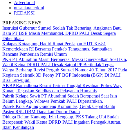
Advertorial
nusantara terkini
REDAKSI
BREAKING NEWS
Instruksi Gubernur Sumsel Seolah Tak Bertaring, Angkutan Batu
Bara PT BSE Masih Membandel, DPRD PALI Desak Segera
Dihentikan.
Kalapas Kotaagung Hadiri Rapat Persiapan HUT Ke-81
Kemerdekaan RI Bersama Pemkab Tanggamus, Sampaikan
Rencana Pemberian Remisi Umum
PKS PT Aburahmi Masih Beroperasi Meski Dipersoalkan Soal Izin,
Wakil Ketua DPRD PALI Desak Satpol PP Bertindak Tegas.
Warga Berharap Revisi Pergub Sumsel Nomor 40 Tahun 2017 Pada
Kegiatan Seismik 3D Peony PT BGP Indonesia (BGP) Di PALI
Bisa Terwujud.
AKBP Ramadhona Resmi Terima Tunggul Kesatuan Polres Way
Kanan, Tegaskan Soliditas dan Pelayanan Humanis
Pabrik Kelapa Sawit PT Aburahmi Sudah Beroperasi Saat Izin
Belum Lengkap, Wibawa Pemkab PALI Dipertarukan.
Polsek Kota Agung Gandeng Komunitas, Gerak Cepat Bantu
Pasien RSUDBM Dapatkan Donor Darah
Diduga Belum Kantongi Izin Lengkap, PKS Talang Ubi Sudah
Beroperasi; Wakil Ketua DPRD PALI Ingatkan Penegak Aturan.
Iklan Kehilangan