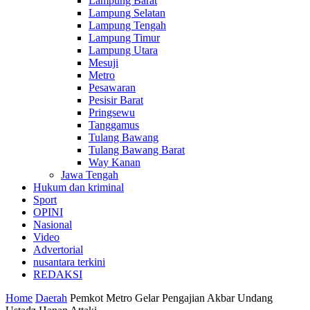
Lampung Barat
Lampung Selatan
Lampung Tengah
Lampung Timur
Lampung Utara
Mesuji
Metro
Pesawaran
Pesisir Barat
Pringsewu
Tanggamus
Tulang Bawang
Tulang Bawang Barat
Way Kanan
Jawa Tengah
Hukum dan kriminal
Sport
OPINI
Nasional
Video
Advertorial
nusantara terkini
REDAKSI
Home
Daerah
Pemkot Metro Gelar Pengajian Akbar Undang