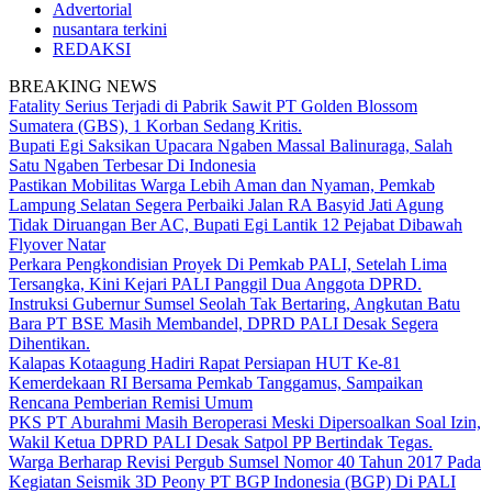
Advertorial
nusantara terkini
REDAKSI
BREAKING NEWS
Fatality Serius Terjadi di Pabrik Sawit PT Golden Blossom
Sumatera (GBS), 1 Korban Sedang Kritis.
Bupati Egi Saksikan Upacara Ngaben Massal Balinuraga, Salah
Satu Ngaben Terbesar Di Indonesia
Pastikan Mobilitas Warga Lebih Aman dan Nyaman, Pemkab
Lampung Selatan Segera Perbaiki Jalan RA Basyid Jati Agung
Tidak Diruangan Ber AC, Bupati Egi Lantik 12 Pejabat Dibawah
Flyover Natar
Perkara Pengkondisian Proyek Di Pemkab PALI, Setelah Lima
Tersangka, Kini Kejari PALI Panggil Dua Anggota DPRD.
Instruksi Gubernur Sumsel Seolah Tak Bertaring, Angkutan Batu
Bara PT BSE Masih Membandel, DPRD PALI Desak Segera
Dihentikan.
Kalapas Kotaagung Hadiri Rapat Persiapan HUT Ke-81
Kemerdekaan RI Bersama Pemkab Tanggamus, Sampaikan
Rencana Pemberian Remisi Umum
PKS PT Aburahmi Masih Beroperasi Meski Dipersoalkan Soal Izin,
Wakil Ketua DPRD PALI Desak Satpol PP Bertindak Tegas.
Warga Berharap Revisi Pergub Sumsel Nomor 40 Tahun 2017 Pada
Kegiatan Seismik 3D Peony PT BGP Indonesia (BGP) Di PALI