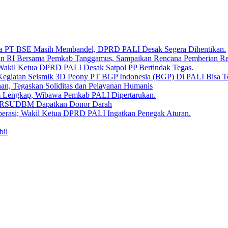
Bara PT BSE Masih Membandel, DPRD PALI Desak Segera Dihentikan.
aan RI Bersama Pemkab Tanggamus, Sampaikan Rencana Pemberian 
 Wakil Ketua DPRD PALI Desak Satpol PP Bertindak Tegas.
Kegiatan Seismik 3D Peony PT BGP Indonesia (BGP) Di PALI Bisa T
, Tegaskan Soliditas dan Pelayanan Humanis
um Lengkap, Wibawa Pemkab PALI Dipertarukan.
en RSUDBM Dapatkan Donor Darah
erasi; Wakil Ketua DPRD PALI Ingatkan Penegak Aturan.
bil