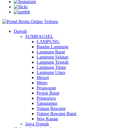
Daerah
SUMBAGSEL
LAMPUNG
Bandar Lampung
Lampung Barat
Lampung Selatan
Lampung Tengah
Lampung Timur
Lampung Utara
Mesuji
Metro
Pesawaran
Pesisir Barat
Pringsewu
Tanggamus
Tulang Bawang
Tulang Bawang Barat
Way Kanan
Jawa Tengah