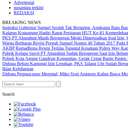
Advertorial
nusantara terkini
REDAKSI
BREAKING NEWS
Instruksi Gubernur Sumsel Seolah Tak Bertaring, Angkutan Batu 
Kalapas Kotaagung Hadiri Rapat Persiapan HUT Ke-81 Kemerdek
PKS PT Aburahmi Masih Beroperasi Meski Dipersoalkan Soal Izin,
Warga Berharap Revisi Pergub Sumsel Nomor 40 Tahun 2017 Pada 
AKBP Ramadhona Resmi Terima Tunggul Kesatuan Polres Way Kanan
Pabrik Kelapa Sawit PT Aburahmi Sudah Beroperasi Saat Izin Bel
Polsek Kota Agung Gandeng Komunitas, Gerak Cepat Bantu Pasi
Diduga Belum Kantongi Izin Lengkap, PKS Talang Ubi Sudah Berop
Iklan Kehilangan
Diduga Perpura-pura Merental, Miko Yogi Anggoro Kabur Bawa Mo
Search