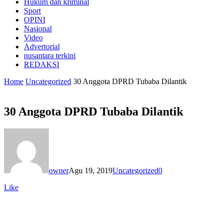
Hukum dan kriminal
Sport
OPINI
Nasional
Video
Advertorial
nusantara terkini
REDAKSI
Home
Uncategorized
30 Anggota DPRD Tubaba Dilantik
30 Anggota DPRD Tubaba Dilantik
owner
Agu 19, 2019
Uncategorized
0
Like