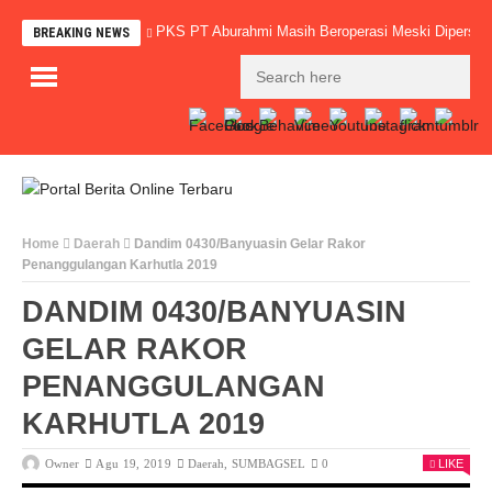
PKS PT Aburahmi Masih Beroperasi Meski Dipersoal
BREAKING NEWS
Home
Daerah
Dandim 0430/Banyuasin Gelar Rakor
Penanggulangan Karhutla 2019
DANDIM 0430/BANYUASIN
GELAR RAKOR
PENANGGULANGAN
KARHUTLA 2019
Owner
Agu 19, 2019
Daerah
,
SUMBAGSEL
0
LIKE