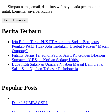
Simpan nama, email, dan situs web saya pada peramban ini
untuk komentar saya berikutnya.
Berita Terbaru
Izin Belum Terbit PKS PT Aburahmi Sudah Beroperasi,
Pemkab PALI Tidak Ada Tindakan, Disebut Netizen” Macan
Ompong”
Fatality Serius Terjadi di Pabrik Sawit PT Golden Blossom
Sumatera (GBS), 1 Korban Sedang Kritis.
Bupati Egi Saksikan Upacara Ngaben Massal Balinuraga,
Salah Satu Ngaben Terbesar Di Indonesia
Popular Posts
Daerah
SUMBAGSEL