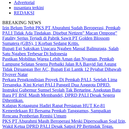
Advertorial
nusantara terkini
REDAKSI
BREAKING NEWS
Izin Belum Terbit PKS PT Aburahmi Sudah Beroperasi, Pemkab
PALI Tidak Ada Tindakan, Disebut Netizen” Macan Ompong”
Fatality Serius Terjadi di Pabrik Sawit PT Golden Blossom
Sumatera (GBS), 1 Korban Sedang Kritis.
Bupati Egi Saksikan Upacara Ngaben Massal Balinuraga, Salah
Satu Ngaben Terbesar Di Indonesia
Pastikan Mobilitas Warga Lebih Aman dan Nyaman, Pemkab
Lampung Selatan Segera Perbaiki Jalan RA Basyid Jati Agung
Tidak Diruangan Ber AC, Bupati Egi Lantik 12 Pejabat Dibawah
Flyover Natar
Perkara Pengkondisian Proyek Di Pemkab PALI, Setelah Lima
Tersangka, Kini Kejari PALI Panggil Dua Anggota DPRD.
Instruksi Gubernur Sumsel Seolah Tak Bertaring, Angkutan Batu
Bara PT BSE Masih Membandel, DPRD PALI Desak Segera
Dihentikan.
Kalapas Kotaagung Hadiri Rapat Persiapan HUT Ke-81
Kemerdekaan RI Bersama Pemkab Tanggamus, Sampaikan
Rencana Pemberian Remisi Umum
PKS PT Aburahmi Masih Beroperasi Meski Dipersoalkan Soal Izin,
Wakil Ketua DPRD PALI Desak Satpol PP Bertindak Tegas.