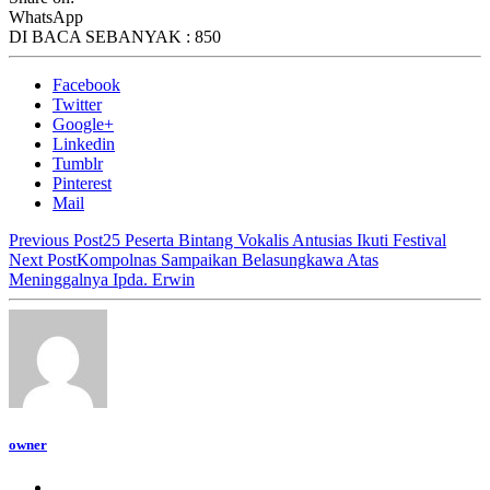
WhatsApp
DI BACA SEBANYAK :
850
Facebook
Twitter
Google+
Linkedin
Tumblr
Pinterest
Mail
Previous Post
25 Peserta Bintang Vokalis Antusias Ikuti Festival
Next Post
Kompolnas Sampaikan Belasungkawa Atas
Meninggalnya Ipda. Erwin
owner