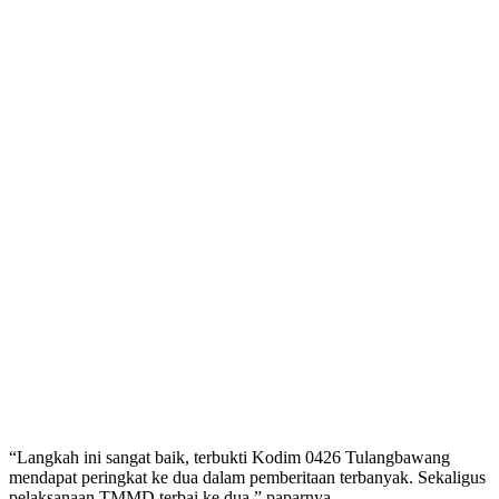
“Langkah ini sangat baik, terbukti Kodim 0426 Tulangbawang
mendapat peringkat ke dua dalam pemberitaan terbanyak. Sekaligus
pelaksanaan TMMD terbai ke dua,” paparnya.