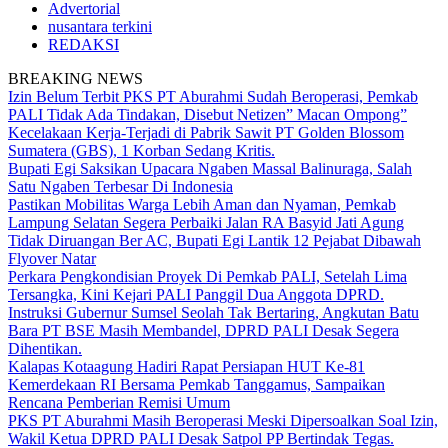
Advertorial
nusantara terkini
REDAKSI
BREAKING NEWS
Izin Belum Terbit PKS PT Aburahmi Sudah Beroperasi, Pemkab
PALI Tidak Ada Tindakan, Disebut Netizen” Macan Ompong”
Kecelakaan Kerja-Terjadi di Pabrik Sawit PT Golden Blossom
Sumatera (GBS), 1 Korban Sedang Kritis.
Bupati Egi Saksikan Upacara Ngaben Massal Balinuraga, Salah
Satu Ngaben Terbesar Di Indonesia
Pastikan Mobilitas Warga Lebih Aman dan Nyaman, Pemkab
Lampung Selatan Segera Perbaiki Jalan RA Basyid Jati Agung
Tidak Diruangan Ber AC, Bupati Egi Lantik 12 Pejabat Dibawah
Flyover Natar
Perkara Pengkondisian Proyek Di Pemkab PALI, Setelah Lima
Tersangka, Kini Kejari PALI Panggil Dua Anggota DPRD.
Instruksi Gubernur Sumsel Seolah Tak Bertaring, Angkutan Batu
Bara PT BSE Masih Membandel, DPRD PALI Desak Segera
Dihentikan.
Kalapas Kotaagung Hadiri Rapat Persiapan HUT Ke-81
Kemerdekaan RI Bersama Pemkab Tanggamus, Sampaikan
Rencana Pemberian Remisi Umum
PKS PT Aburahmi Masih Beroperasi Meski Dipersoalkan Soal Izin,
Wakil Ketua DPRD PALI Desak Satpol PP Bertindak Tegas.