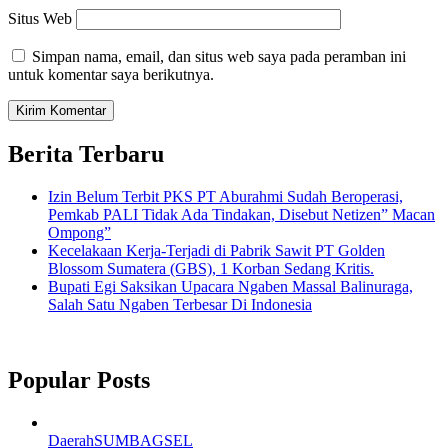
Situs Web
Simpan nama, email, dan situs web saya pada peramban ini
untuk komentar saya berikutnya.
Berita Terbaru
Izin Belum Terbit PKS PT Aburahmi Sudah Beroperasi,
Pemkab PALI Tidak Ada Tindakan, Disebut Netizen” Macan
Ompong”
Kecelakaan Kerja-Terjadi di Pabrik Sawit PT Golden
Blossom Sumatera (GBS), 1 Korban Sedang Kritis.
Bupati Egi Saksikan Upacara Ngaben Massal Balinuraga,
Salah Satu Ngaben Terbesar Di Indonesia
Popular Posts
Daerah
SUMBAGSEL