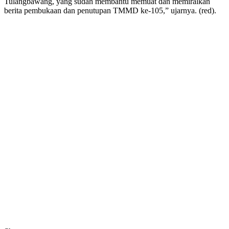
Tulangbawang, yang sudah membantu memuat dan memiralkan
berita pembukaan dan penutupan TMMD ke-105,” ujarnya. (red).