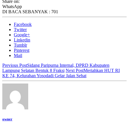
Share on:
WhatsApp
DI BACA SEBANYAK :
701
Facebook
Twitter
Google+
Linkedin
Tumblr
Pinterest
Mail
Previous Post
Sidang Paripurna Internal, DPRD Kabupaten
Lampung Selatan Bentuk 8 Fraksi
Next Post
Meriahkan HUT RI
KE 74, Kelurahan Yosodadi Gelar Jalan Sehat
owner