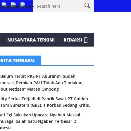
t Netizen” Macan Ompong”
Fatality Serius Terjadi di Pabrik Sawit 
NUSANTARA TERKINI
REDAKSI
ERITA TERBARU
n Belum Terbit PKS PT Aburahmi Sudah
operasi, Pemkab PALI Tidak Ada Tindakan,
ebut Netizen” Macan Ompong”
lity Serius Terjadi di Pabrik Sawit PT Golden
ssom Sumatera (GBS), 1 Korban Sedang Kritis.
ati Egi Saksikan Upacara Ngaben Massal
inuraga, Salah Satu Ngaben Terbesar Di
onesia