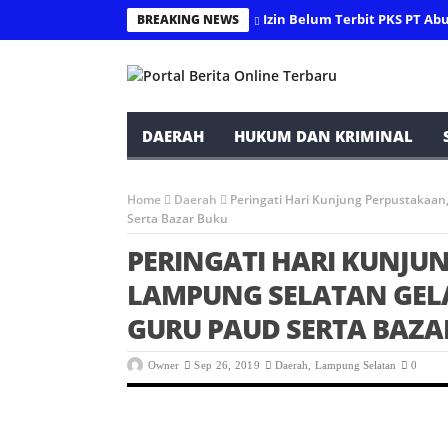
Izin Belum Terbit PKS PT A
BREAKING NEWS
DAERAH
HUKUM DAN KRIMINAL
Home
Daerah
Peringati Hari Kunjung Perpustakaa
Serta Bazar Buku
PERINGATI HARI KUNJU
LAMPUNG SELATAN GEL
GURU PAUD SERTA BAZA
Owner
Sep 26, 2019
Daerah
,
Lampung Selatan
0