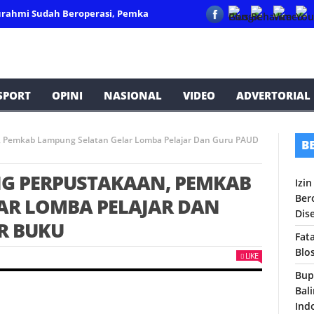
burahmi Sudah Beroperasi, Pemkab PALI Tidak Ada Tindakan, Disebu
SPORT
OPINI
NASIONAL
VIDEO
ADVERTORIAL
n, Pemkab Lampung Selatan Gelar Lomba Pelajar Dan Guru PAUD
B
NG PERPUSTAKAAN, PEMKAB
Izi
Ber
AR LOMBA PELAJAR DAN
Dis
R BUKU
Fata
Blo
LIKE
Bup
Bal
Ind