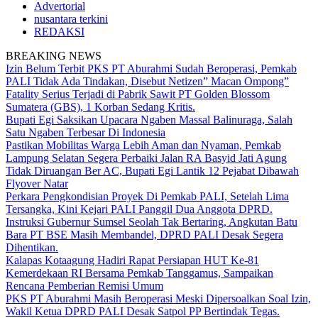
Advertorial
nusantara terkini
REDAKSI
BREAKING NEWS
Izin Belum Terbit PKS PT Aburahmi Sudah Beroperasi, Pemkab
PALI Tidak Ada Tindakan, Disebut Netizen” Macan Ompong”
Fatality Serius Terjadi di Pabrik Sawit PT Golden Blossom
Sumatera (GBS), 1 Korban Sedang Kritis.
Bupati Egi Saksikan Upacara Ngaben Massal Balinuraga, Salah
Satu Ngaben Terbesar Di Indonesia
Pastikan Mobilitas Warga Lebih Aman dan Nyaman, Pemkab
Lampung Selatan Segera Perbaiki Jalan RA Basyid Jati Agung
Tidak Diruangan Ber AC, Bupati Egi Lantik 12 Pejabat Dibawah
Flyover Natar
Perkara Pengkondisian Proyek Di Pemkab PALI, Setelah Lima
Tersangka, Kini Kejari PALI Panggil Dua Anggota DPRD.
Instruksi Gubernur Sumsel Seolah Tak Bertaring, Angkutan Batu
Bara PT BSE Masih Membandel, DPRD PALI Desak Segera
Dihentikan.
Kalapas Kotaagung Hadiri Rapat Persiapan HUT Ke-81
Kemerdekaan RI Bersama Pemkab Tanggamus, Sampaikan
Rencana Pemberian Remisi Umum
PKS PT Aburahmi Masih Beroperasi Meski Dipersoalkan Soal Izin,
Wakil Ketua DPRD PALI Desak Satpol PP Bertindak Tegas.