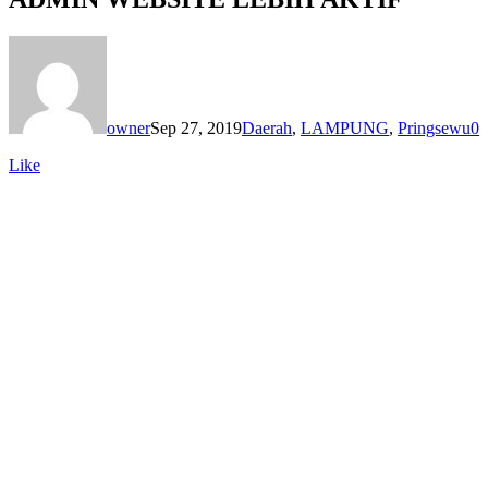
owner
Sep 27, 2019
Daerah
,
LAMPUNG
,
Pringsewu
0
Like