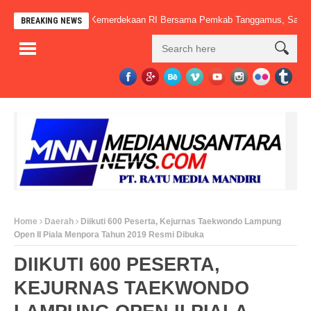
apan HUT Ke-81 Kemerdekaan RI Bersama Pemkab Tanggamus, Sampaikan R
BREAKING NEWS
Home
Daerah
Diikuti 600 Peserta, Kejurnas Taekwondo Lampung
Open II Piala Menpora Tahun 2019 Resmi Dibuka
DIIKUTI 600 PESERTA,
KEJURNAS TAEKWONDO