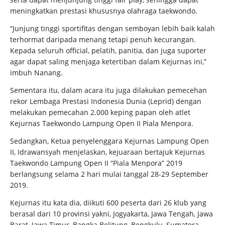
meningkatkan prestasi khususnya olahraga taekwondo.
“Junjung tinggi sportifitas dengan semboyan lebih baik kalah
terhormat daripada menang tetapi penuh kecurangan.
Kepada seluruh official, pelatih, panitia, dan juga suporter
agar dapat saling menjaga ketertiban dalam Kejurnas ini,”
imbuh Nanang.
Sementara itu, dalam acara itu juga dilakukan pemecehan
rekor Lembaga Prestasi Indonesia Dunia (Leprid) dengan
melakukan pemecahan 2.000 keping papan oleh atlet
Kejurnas Taekwondo Lampung Open II Piala Menpora.
Sedangkan, Ketua penyelenggara Kejurnas Lampung Open
II, Idrawansyah menjelaskan, kejuaraan bertajuk Kejurnas
Taekwondo Lampung Open II “Piala Menpora” 2019
berlangsung selama 2 hari mulai tanggal 28-29 September
2019.
Kejurnas itu kata dia, diikuti 600 peserta dari 26 klub yang
berasal dari 10 provinsi yakni, Jogyakarta, Jawa Tengah, Jawa
Barat, Jawa Timur, Bangka Belitung, Bengkulu, Sumatera