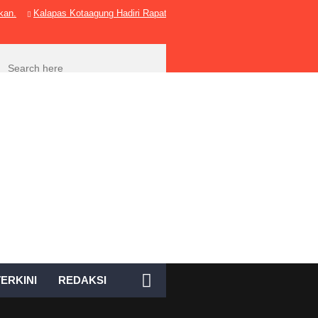
kan.
Kalapas Kotaagung Hadiri Rapat Persiapan HUT Ke-81 Kemerdek
ERKINI
REDAKSI