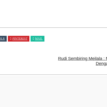
BLR
PINTEREST
MAIL
Rudi Sembiring Meilala :
Deng