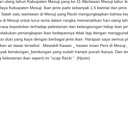
 ulang tahun Kabupaten Mesuji yang ke-11 Wartawan Mesuji tabur ika
 Kabupaten Mesuji. Ikan jenis patis sebanyak 1,5 kwintal dan jenis
t . Salah satu wartawan di Mesuji yang Recki mengungkapkan bahwa k
ers di Mesuji untuk turut serta dalam rangka memeriahkan hari ulang t
rasa kepedulian terhadap pelestarian dan kelangsungan hidup ikan jenis
elakukan penangkapan ikan kedepannya tidak lagi dengan menggunakan
empo dulu yang kaya dengan berbagai jenis ikan. Harapan saya semua pi
n air tawar tersebut . Mewakili Kawan _ kawan insan Pers di Mesuji
 banyak bendungan_bendungan yang sudah hampir punah ikanya. Dan te
estarian ikan seperti ini “ucap Recki “. (Nyoto)