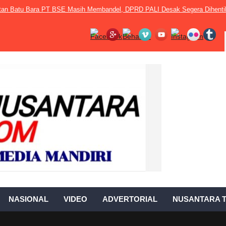
kutan Batu Bara PT BSE Masih Membandel, DPRD PALI Desak Segera Dihenti
NASIONAL
VIDEO
ADVERTORIAL
NUSANTARA T