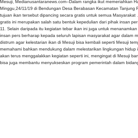
Mesuji, Medianusantaranews.com–Dalam rangka ikut memeriahkan Hari
Minggu,24/11/19 di Bendungan Desa Berabasan Kecamatan Tanjung Raya
tujuan ikan tersebut dipancing secara gratis untuk semua Masyaraka
gratis ini merupakan salah satu bentuk kepedulian dari pihak insan p
11. Selain daripada itu kegiatan tebar ikan ini juga untuk menanamkan 
insan pers berharap kepada seluruh lapisan masyarakat agar dalam m
distrum agar kelestarian ikan di Mesuji bisa kembali seperti Mesuji t
memahami bahkan mendukung dalam melestarikan lingkungan hidup ika
akan terus menggalakkan kegiatan seperti ini, mengingat di Mesuji
bisa juga membantu menyukseskan program pemerintah dalam bidang kel