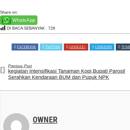
Share on:
WhatsApp
DI BACA SEBANYAK :
728
FACEBOOK
TWITTER
GOOGLE+
LINKEDIN
TUM
Previous Post
kegiatan Intensifikasi Tanaman Kopi,Bupati Parosil
Serahkan Kendaraan BUM dan Pupuk NPK
OWNER