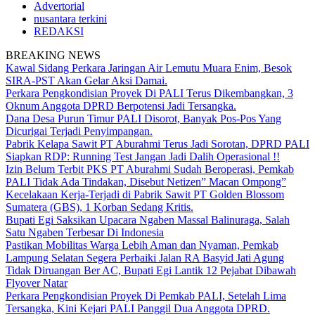
Advertorial
nusantara terkini
REDAKSI
BREAKING NEWS
Kawal Sidang Perkara Jaringan Air Lemutu Muara Enim, Besok
SIRA-PST Akan Gelar Aksi Damai.
Perkara Pengkondisian Proyek Di PALI Terus Dikembangkan, 3
Oknum Anggota DPRD Berpotensi Jadi Tersangka.
Dana Desa Purun Timur PALI Disorot, Banyak Pos-Pos Yang
Dicurigai Terjadi Penyimpangan.
Pabrik Kelapa Sawit PT Aburahmi Terus Jadi Sorotan, DPRD PALI
Siapkan RDP: Running Test Jangan Jadi Dalih Operasional !!
Izin Belum Terbit PKS PT Aburahmi Sudah Beroperasi, Pemkab
PALI Tidak Ada Tindakan, Disebut Netizen” Macan Ompong”
Kecelakaan Kerja-Terjadi di Pabrik Sawit PT Golden Blossom
Sumatera (GBS), 1 Korban Sedang Kritis.
Bupati Egi Saksikan Upacara Ngaben Massal Balinuraga, Salah
Satu Ngaben Terbesar Di Indonesia
Pastikan Mobilitas Warga Lebih Aman dan Nyaman, Pemkab
Lampung Selatan Segera Perbaiki Jalan RA Basyid Jati Agung
Tidak Diruangan Ber AC, Bupati Egi Lantik 12 Pejabat Dibawah
Flyover Natar
Perkara Pengkondisian Proyek Di Pemkab PALI, Setelah Lima
Tersangka, Kini Kejari PALI Panggil Dua Anggota DPRD.