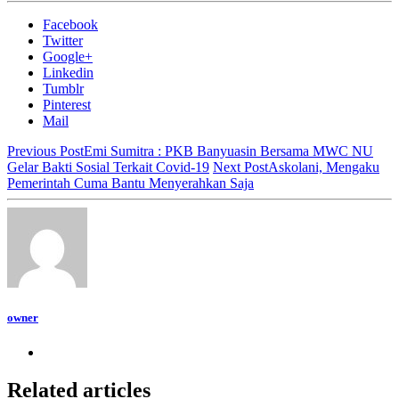
Facebook
Twitter
Google+
Linkedin
Tumblr
Pinterest
Mail
Previous Post
Emi Sumitra : PKB Banyuasin Bersama MWC NU
Gelar Bakti Sosial Terkait Covid-19
Next Post
Askolani, Mengaku
Pemerintah Cuma Bantu Menyerahkan Saja
owner
Related articles