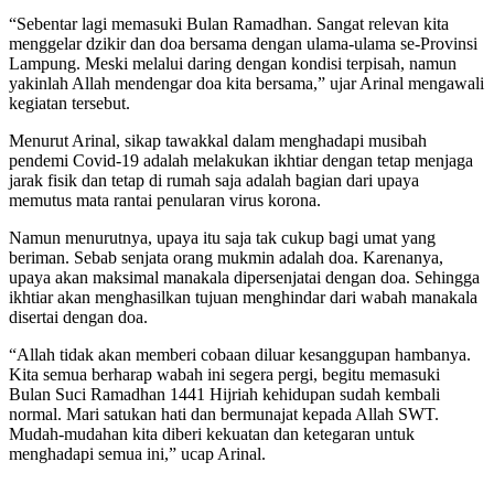
“Sebentar lagi memasuki Bulan Ramadhan. Sangat relevan kita
menggelar dzikir dan doa bersama dengan ulama-ulama se-Provinsi
Lampung. Meski melalui daring dengan kondisi terpisah, namun
yakinlah Allah mendengar doa kita bersama,” ujar Arinal mengawali
kegiatan tersebut.
Menurut Arinal, sikap tawakkal dalam menghadapi musibah
pendemi Covid-19 adalah melakukan ikhtiar dengan tetap menjaga
jarak fisik dan tetap di rumah saja adalah bagian dari upaya
memutus mata rantai penularan virus korona.
Namun menurutnya, upaya itu saja tak cukup bagi umat yang
beriman. Sebab senjata orang mukmin adalah doa. Karenanya,
upaya akan maksimal manakala dipersenjatai dengan doa. Sehingga
ikhtiar akan menghasilkan tujuan menghindar dari wabah manakala
disertai dengan doa.
“Allah tidak akan memberi cobaan diluar kesanggupan hambanya.
Kita semua berharap wabah ini segera pergi, begitu memasuki
Bulan Suci Ramadhan 1441 Hijriah kehidupan sudah kembali
normal. Mari satukan hati dan bermunajat kepada Allah SWT.
Mudah-mudahan kita diberi kekuatan dan ketegaran untuk
menghadapi semua ini,” ucap Arinal.