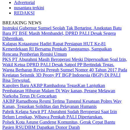
Advertorial
nusantara terkini
REDAKSI
BREAKING NEWS
Instruksi Gubernur Sumsel Seolah Tak Bertaring, Angkutan Batu
Bara PT BSE Masih Membandel, DPRD PALI Desak Segera
Dihentikan.
Kalapas Kotaagung Hadiri Rapat Persiapan HUT Ke-81
Kemerdekaan RI Bersama Pemkab Tanggamus, Sampaikan
Rencana Pemberian Remisi Umum
PKS PT Aburahmi Masih Beroperasi Meski Dipersoalkan Soal Izin,
Wakil Ketua DPRD PALI Desak Satpol PP Bertindak Tegas.
Warga Berharap Revisi Pergub Sumsel Nomor 40 Tahun 2017 Pada
Kegiatan Seismik 3D Peony PT BGP Indonesia (BGP) Di PALI
Bisa Terwujud.
Kapolres Baru AKBP Ramhadona TegasKan Lanjutkan
Pembatasan Hiburan Malam Di Way kanan, Perang Melawan
Narkoba Terus Di Gencarkan
AKBP Ramadhona Resmi Terima Tunggul Kesatuan Polres Way
Kanan, Tegaskan Soliditas dan Pelayanan Humanis
Pabrik Kelapa Sawit PT Aburahmi Sudah Beroperasi Saat Izin
Belum Lengkap, Wibawa Pemkab PALI Dipertarukan.
Polsek Kota Agung Gandeng Komunitas, Gerak Cepat Bantu
Pasien RSUDBM Dapatkan Donor Darah