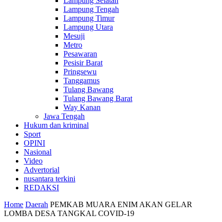
Lampung Selatan
Lampung Tengah
Lampung Timur
Lampung Utara
Mesuji
Metro
Pesawaran
Pesisir Barat
Pringsewu
Tanggamus
Tulang Bawang
Tulang Bawang Barat
Way Kanan
Jawa Tengah
Hukum dan kriminal
Sport
OPINI
Nasional
Video
Advertorial
nusantara terkini
REDAKSI
Home
Daerah
PEMKAB MUARA ENIM AKAN GELAR
LOMBA DESA TANGKAL COVID-19