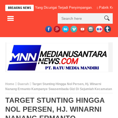
anyak Pos-Pos Yang Dicurigai Terjadi Penyimpangan.
Pabrik Kelapa Saw
BREAKING NEWS
Home
Daerah
Target Stunting Hingga Nol Persen, Hj. Winarni
Nanang Ermanto Kampanye Swasembada Gizi Di Sejumlah Kecamatan
TARGET STUNTING HINGGA
NOL PERSEN, HJ. WINARNI