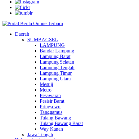
Daerah
SUMBAGSEL
LAMPUNG
Bandar Lampung
Lampung Barat
Lampung Selatan
Lampung Tengah
Lampung Timur
Lampung Utara
Mesuji
Metro
Pesawaran
Pesisir Barat
Pringsewu
Tanggamus
Tulang Bawang
Tulang Bawang Barat
Way Kanan
Jawa Tengah