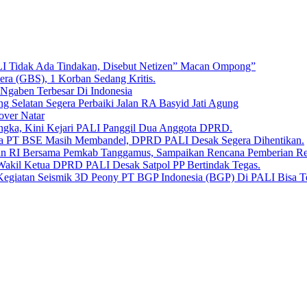
LI Tidak Ada Tindakan, Disebut Netizen” Macan Ompong”
era (GBS), 1 Korban Sedang Kritis.
 Ngaben Terbesar Di Indonesia
Selatan Segera Perbaiki Jalan RA Basyid Jati Agung
over Natar
angka, Kini Kejari PALI Panggil Dua Anggota DPRD.
Bara PT BSE Masih Membandel, DPRD PALI Desak Segera Dihentikan.
aan RI Bersama Pemkab Tanggamus, Sampaikan Rencana Pemberian 
 Wakil Ketua DPRD PALI Desak Satpol PP Bertindak Tegas.
Kegiatan Seismik 3D Peony PT BGP Indonesia (BGP) Di PALI Bisa T