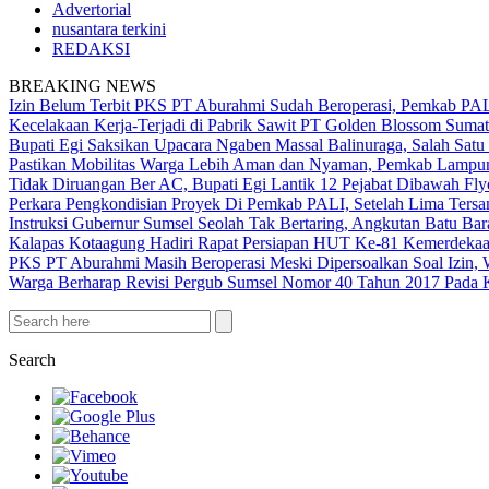
Advertorial
nusantara terkini
REDAKSI
BREAKING NEWS
Izin Belum Terbit PKS PT Aburahmi Sudah Beroperasi, Pemkab PA
Kecelakaan Kerja-Terjadi di Pabrik Sawit PT Golden Blossom Sumat
Bupati Egi Saksikan Upacara Ngaben Massal Balinuraga, Salah Satu
Pastikan Mobilitas Warga Lebih Aman dan Nyaman, Pemkab Lampung 
Tidak Diruangan Ber AC, Bupati Egi Lantik 12 Pejabat Dibawah Fly
Perkara Pengkondisian Proyek Di Pemkab PALI, Setelah Lima Ters
Instruksi Gubernur Sumsel Seolah Tak Bertaring, Angkutan Batu 
Kalapas Kotaagung Hadiri Rapat Persiapan HUT Ke-81 Kemerdek
PKS PT Aburahmi Masih Beroperasi Meski Dipersoalkan Soal Izin,
Warga Berharap Revisi Pergub Sumsel Nomor 40 Tahun 2017 Pada 
Search